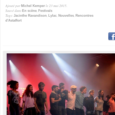
Ajouté par
le 23 mai 2015.
Michel Kemper
Par
Sauvé dans
,
En scène
Festivals
Tags:
,
,
,
Jacinthe Ravandison
Lylac
Nouvelles
Rencontres
d'Astaffort