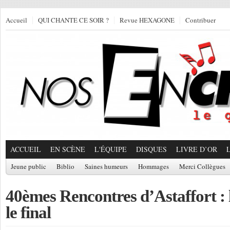
Accueil
QUI CHANTE CE SOIR ?
Revue HEXAGONE
Contribuer
ACCUEIL
EN SCÈNE
L'ÉQUIPE
DISQUES
LIVRE D’OR
Jeune public
Biblio
Saines humeurs
Hommages
Merci Collègues
40èmes Rencontres d’Astaffort : 
le final