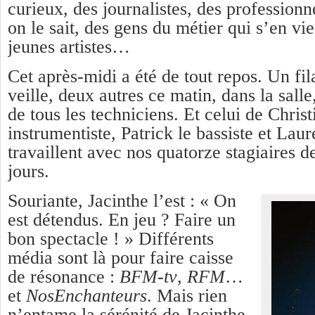
curieux, des journalistes, des professionn
on le sait, des gens du métier qui s’en vi
jeunes artistes…
Cet après-midi a été de tout repos. Un fil
veille, deux autres ce matin, dans la sall
de tous les techniciens. Et celui de Christ
instrumentiste, Patrick le bassiste et Laur
travaillent avec nos quatorze stagiaires 
jours.
Souriante, Jacinthe l’est : « On
est détendus. En jeu ? Faire un
bon spectacle ! » Différents
média sont là pour faire caisse
de résonance :
BFM-tv
,
RFM
…
et
NosEnchanteurs
. Mais rien
n’entame la sérénité de Jacinthe