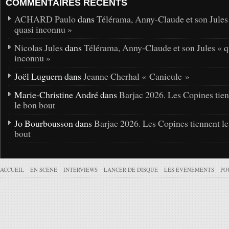
COMMENTAIRES RÉCENTS
ACHARD Paulo
dans
Télérama, Anny-Claude et son Jules
quasi inconnu »
Nicolas Jules
dans
Télérama, Anny-Claude et son Jules « q
inconnu »
Joël Luguern dans
Jeanne Cherhal « Canicule »
Marie-Christine André dans
Barjac 2026. Les Copines tie
le bon bout
Jo Bourbousson dans
Barjac 2026. Les Copines tiennent l
bout
ACCUEIL
EN SCÈNE
INTERVIEWS
LANCER DE DISQUE
LES ÉVÉNEMENTS
PO