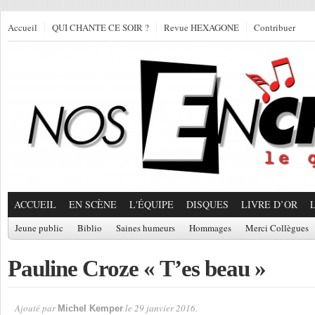
Accueil
QUI CHANTE CE SOIR ?
Revue HEXAGONE
Contribuer
ACCUEIL
EN SCÈNE
L'ÉQUIPE
DISQUES
LIVRE D’OR
Jeune public
Biblio
Saines humeurs
Hommages
Merci Collègues
Pauline Croze « T’es beau »
Ajouté par
le 29 janvier 2016.
Michel Kemper
Par