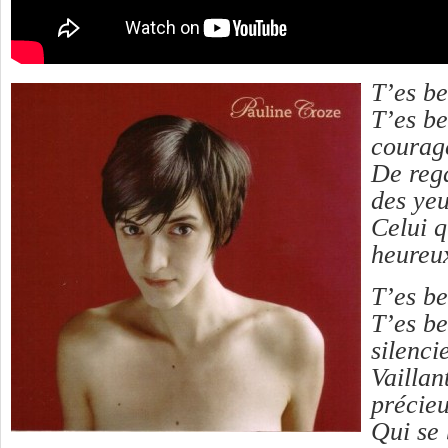
T’es be
T’es be
courag
De rega
des yeu
Celui q
heureu
T’es be
T’es b
silenci
Vailla
précieu
Qui se 