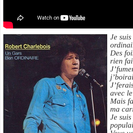
Je suis
ordinai
Des foi
rien fa
J’fumer
j’boira
J’ferai
avec le
Mais fa
ma car
Je suis
popula