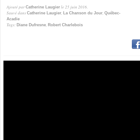
Ajouté par
le 25 juin 2016.
Catherine Laugier
Par
Sauvé dans
,
,
Catherine Laugier
La Chanson du Jour
Québec-
Acadie
Tags:
,
Diane Dufresne
Robert Charlebois