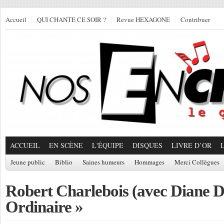
Accueil
QUI CHANTE CE SOIR ?
Revue HEXAGONE
Contribuer
ACCUEIL
EN SCÈNE
L'ÉQUIPE
DISQUES
LIVRE D’OR
Jeune public
Biblio
Saines humeurs
Hommages
Merci Collègues
Robert Charlebois (avec Diane D
Ordinaire »