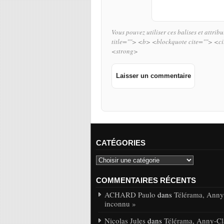
Vous pouvez utiliser ces balises et attrib
title=""> <b> <blockquote cite=""> <c
<strong>
CATÉGORIES
COMMENTAIRES RÉCENTS
ACHARD Paulo
dans
Télérama, Anny-
inconnu »
Nicolas Jules
dans
Télérama, Anny-Cla