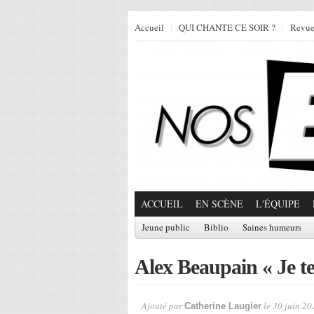
Accueil
QUI CHANTE CE SOIR ?
Revu
ACCUEIL
EN SCÈNE
L'ÉQUIPE
Jeune public
Biblio
Saines humeurs
Alex Beaupain « Je te
Ajouté par
le 30 juin 20
Catherine Laugier