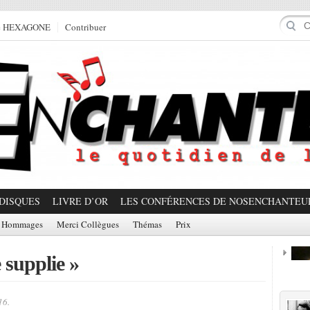
e HEXAGONE
Contribuer
DISQUES
LIVRE D’OR
LES CONFÉRENCES DE NOSENCHANTEU
Hommages
Merci Collègues
Thémas
Prix
 supplie »
Prom
16.
Partager!