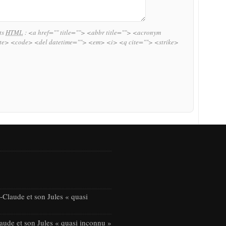
uts
HTML
:
<a href="" title=""> <abbr title=""> <acronym
ite> <code> <del datetime=""> <em> <i> <q cite=""> <strike>
Claude et son Jules « quasi
ude et son Jules « quasi inconnu »