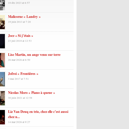
18 déc 2023 at 6:57
Malicorne « Landry »
19 juin 2013 at 7:20
Joce « Si j’étais »
23 juil 2018 at 12:53
Lise Martin, un ange venu sur terre
26 mar 2026 at 6:50
Jofroi « Frontières »
3 mai 2017 at 7:51
Nicolas Moro « Piano à queue »
30 juin 2021 at 12:58
Liz Van Deuq en trio, chez elle c’est aussi
chez n...
14 mar 2026 at 9:27