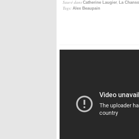
Sauvé dans
,
Catherine Laugier
La Chanso
Tags:
Alex Beaupain