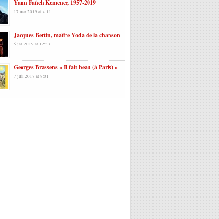
Yann Fañch Kemener, 1957-2019
17 mar 2019 at 4:11
Jacques Bertin, maître Yoda de la chanson
5 jan 2019 at 12:53
Georges Brassens « Il fait beau (à Paris) »
7 juil 2017 at 8:01