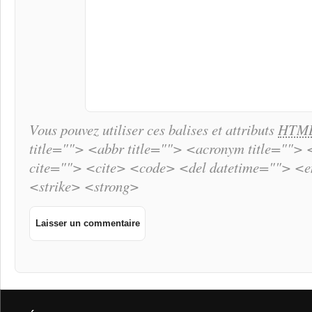
Vous pouvez utiliser ces balises et attributs
HTM
title=""> <abbr title=""> <acronym title="">
cite=""> <cite> <code> <del datetime=""> <
<strike> <strong>