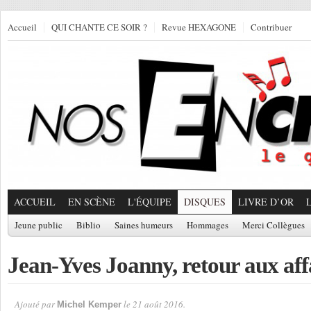
Accueil
QUI CHANTE CE SOIR ?
Revue HEXAGONE
Contribuer
ACCUEIL
EN SCÈNE
L'ÉQUIPE
DISQUES
LIVRE D’OR
Jeune public
Biblio
Saines humeurs
Hommages
Merci Collègues
Jean-Yves Joanny, retour aux aff
Ajouté par
le 21 août 2016.
Michel Kemper
Par