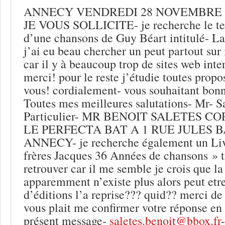
ANNECY VENDREDI 28 NOVEMBRE 2
JE VOUS SOLLICITE- je recherche le text
d’une chansons de Guy Béart intitulé- L
j’ai eu beau chercher un peut partout sur i
car il y à beaucoup trop de sites web inte
merci! pour le reste j’étudie toutes propo
vous! cordialement- vous souhaitant bonn
Toutes mes meilleures salutations- Mr- S
Particulier- MR BENOIT SALETES 
LE PERFECTA BAT A 1 RUE JULES B
ANNECY- je recherche également un Liv
frères Jacques 36 Années de chansons » tr
retrouver car il me semble je crois que l
apparemment n’existe plus alors peut etr
d’éditions l’a reprise??? quid?? merci de 
vous plait me confirmer votre réponse en 
présent message-
saletes.benoit@bbox.fr