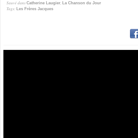
Sauvé dans
,
Catherine Laugier
La Chanson du Jour
Tags:
Les Frères Jacques