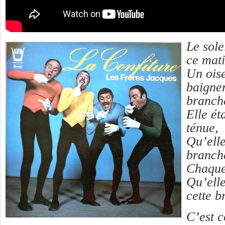
Le sole
ce mati
Un oise
baigner
branch
Elle éta
ténue,
Qu’elle
branch
Chaque 
Qu’elle
cette b
C’est 