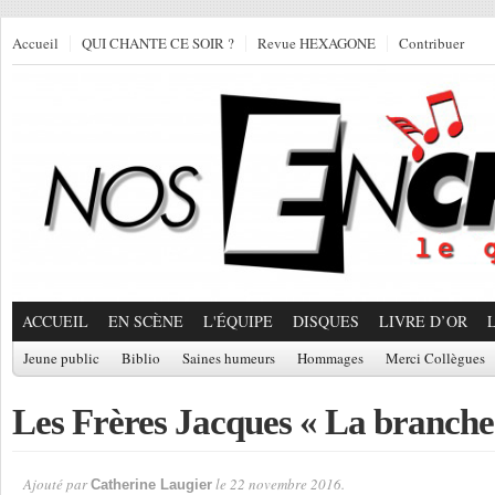
Accueil
QUI CHANTE CE SOIR ?
Revue HEXAGONE
Contribuer
ACCUEIL
EN SCÈNE
L'ÉQUIPE
DISQUES
LIVRE D’OR
Jeune public
Biblio
Saines humeurs
Hommages
Merci Collègues
Les Frères Jacques « La branche
Ajouté par
le 22 novembre 2016.
Catherine Laugier
Par