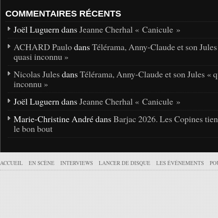
COMMENTAIRES RÉCENTS
Joël Luguern dans
Jeanne Cherhal « Canicule »
ACHARD Paulo
dans
Télérama, Anny-Claude et son Jules
quasi inconnu »
Nicolas Jules
dans
Télérama, Anny-Claude et son Jules « q
inconnu »
Joël Luguern dans
Jeanne Cherhal « Canicule »
Marie-Christine André dans
Barjac 2026. Les Copines tie
le bon bout
ACCUEIL
EN SCÈNE
INTERVIEWS
LANCER DE DISQUE
LES ÉVÉNEMENTS
PO