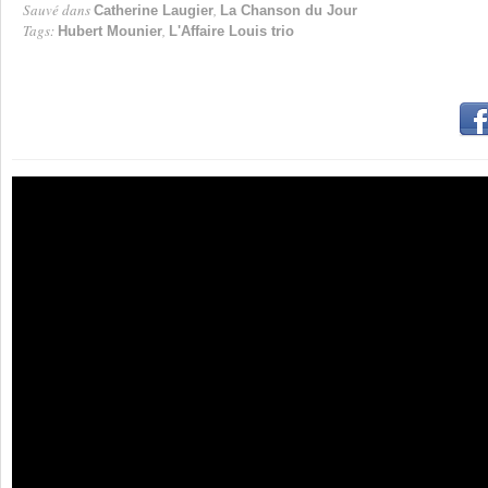
Sauvé dans
,
Catherine Laugier
La Chanson du Jour
Tags:
,
Hubert Mounier
L'Affaire Louis trio