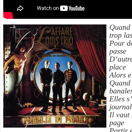
Quand l
trop la
Pour d
passe
D’autre
place
Alors e
Quand l
banale
Elles s
journa
Il vaut
page
Partir