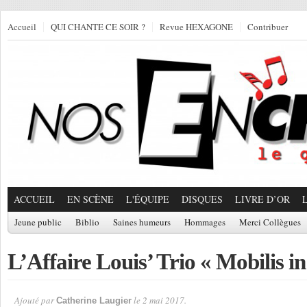
Accueil
QUI CHANTE CE SOIR ?
Revue HEXAGONE
Contribuer
ACCUEIL
EN SCÈNE
L'ÉQUIPE
DISQUES
LIVRE D’OR
Jeune public
Biblio
Saines humeurs
Hommages
Merci Collègues
L’Affaire Louis’ Trio « Mobilis i
Ajouté par
le 2 mai 2017.
Catherine Laugier
Par