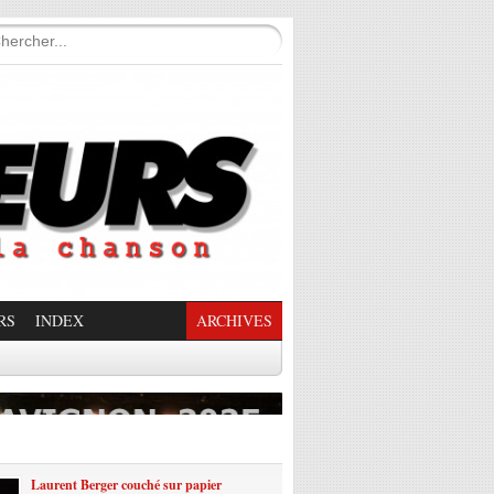
RS
INDEX
ARCHIVES
enade Enchantée
Laurent Berger couché sur papier