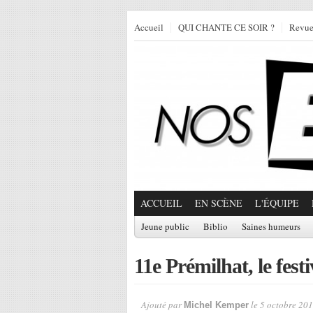
Accueil
QUI CHANTE CE SOIR ?
Revu
ACCUEIL
EN SCÈNE
L'ÉQUIPE
Jeune public
Biblio
Saines humeurs
11e Prémilhat, le festi
Ajouté par
le 5 octobre 201
Michel Kemper