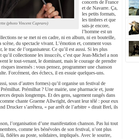
concerts de France
et de Navarre. Ça,
les petits formats,
les timbres et que
ette
(photo Vincent Capraro)
sais-je encore,
l’homme est un
llections ne se met ni en cadre, ni en album, ni en bouteille,
a scène, du spectacle vivant. L’émotion et, comment vous
, le trac de l’organisateur. Ce qu’il est aussi. Si les plus
t qu’il collectionne les insuccès, c’est que Jean-Michel a non
uivent le tout-venant, le dominant, mais le courage de prendre
es risques insensés : vous pensez, programmer une chanson
lte. Forcément, des échecs, il en essuie quelques-uns.
ussi, sous d’autres formes) qu’il organise un festival de
e Prémilhat. Prémilhat ? Une mairie, une pharmacie et, juste
merces depuis longtemps. Et des gens, sagement rangés dans
tes comme chante Graeme Allwright, devant leur télé : pour eux
Drucker s’arrêtera, « par arrêt de l’arbitre » dirait Brel, ils
on, l’organisation d’une manifestation chanson. Pas lui tout
 membres, comme les bénévoles de son festival, n’ont plus
à, fidèles au poste, solidaires, impliqués. Avec le sourire,