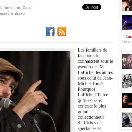
,
,
la lune
Lou Casa
,
essière
Ziako
Carl
7 oct 201
Les familiers de
facebook le
connaissent sous le
pseudo de JM
Laffiche, les autres
sous celui de Jean-
Michel Tomé.
Pourquoi
Laffiche ? Parce
qu’il est sans
conteste le plus
grand
collectionneur
d’affiches de
spectacles et