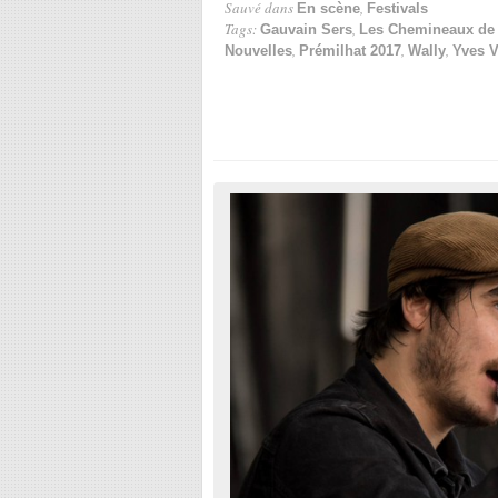
Sauvé dans
,
En scène
Festivals
Tags:
,
Gauvain Sers
Les Chemineaux de 
,
,
,
Nouvelles
Prémilhat 2017
Wally
Yves V