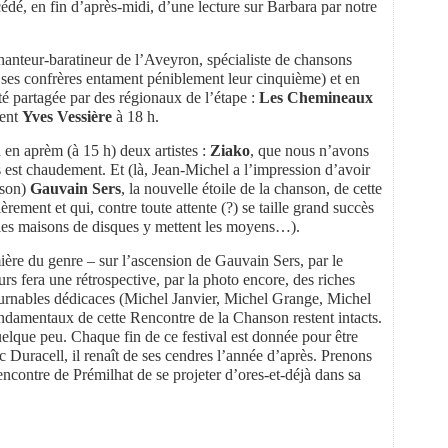
cédé, en fin d’après-midi, d’une lecture sur Barbara par notre
chanteur-baratineur de l’Aveyron, spécialiste de chansons
d ses confrères entament péniblement leur cinquième) et en
té partagée par des régionaux de l’étape :
Les Chemineaux
lent
Yves Vessière
à 18 h.
en aprèm (à 15 h) deux artistes :
Ziako
, que nous n’avons
est chaudement. Et (là, Jean-Michel a l’impression d’avoir
ison)
Gauvain Sers
, la nouvelle étoile de la chanson, de cette
rement et qui, contre toute attente (?) se taille grand succès
les maisons de disques y mettent les moyens…).
ière du genre – sur l’ascension de Gauvain Sers, par le
rs fera une rétrospective, par la photo encore, des riches
ournables dédicaces (Michel Janvier, Michel Grange, Michel
fondamentaux de cette Rencontre de la Chanson restent intacts.
uelque peu. Chaque fin de ce festival est donnée pour être
c Duracell, il renaît de ses cendres l’année d’après. Prenons
ncontre de Prémilhat de se projeter d’ores-et-déjà dans sa