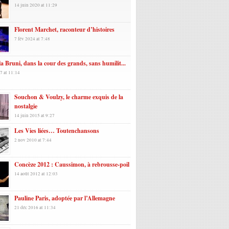
14 juin 2020 at 11:29
Florent Marchet, raconteur d’histoires
7 fév 2024 at 7:48
a Bruni, dans la cour des grands, sans humilit...
7 at 11:14
Souchon & Voulzy, le charme exquis de la
nostalgie
14 juin 2015 at 9:27
Les Vies liées… Toutenchansons
2 nov 2010 at 7:44
Concèze 2012 : Caussimon, à rebrousse-poil
14 août 2012 at 12:03
Pauline Paris, adoptée par l’Allemagne
21 déc 2016 at 11:34