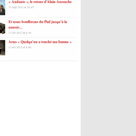
« Andante », le retour d’Alain Aurenche
11 sept 2012 at 10:43
Et nous boufferons du Piaf jusqu’à la
nausée…
11 oct 2012 at 6:30
Arno « Quelqu’un a touché ma femme »
17 avr 2015 at 8:06