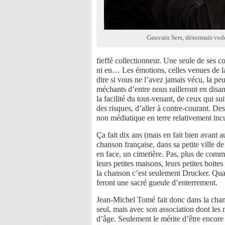
Gauvain Sers, désormais ved
fieffé collectionneur. Une seule de ses co
ni en… Les émotions, celles venues de l
dire si vous ne l’avez jamais vécu, la peur
méchants d’entre nous railleront en disan
la facilité du tout-venant, de ceux qui s
des risques, d’aller à contre-courant. D
non médiatique en terre relativement incu
Ça fait dix ans (mais en fait bien avant a
chanson française, dans sa petite ville d
en face, un cimetière. Pas, plus de com
leurs petites maisons, leurs petites boi
la chanson c’est seulement Drucker. Quand 
feront une sacré gueule d’enterrement.
Jean-Michel Tomé fait donc dans la chans
seul, mais avec son association dont les
d’âge. Seulement le mérite d’être encore l