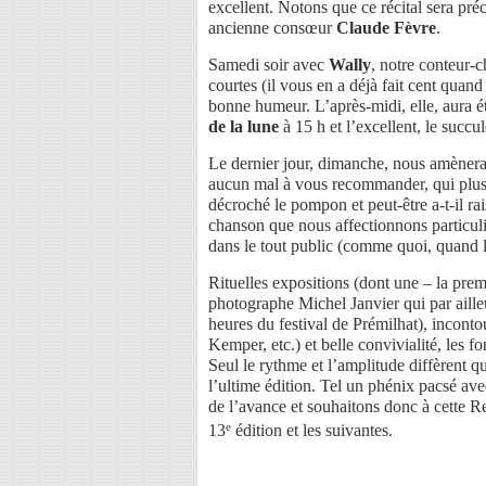
excellent. Notons que ce récital sera pré
ancienne consœur
Claude Fèvre
.
Samedi soir avec
Wally
, notre conteur-
courtes (il vous en a déjà fait cent quan
bonne humeur. L’après-midi, elle, aura é
de la lune
à 15 h et l’excellent, le succu
Le dernier jour, dimanche, nous amènera 
aucun mal à vous recommander, qui plus 
décroché le pompon et peut-être a-t-il ra
chanson que nous affectionnons particuliè
dans le tout public (comme quoi, quand 
Rituelles expositions (dont une – la prem
photographe Michel Janvier qui par ailleu
heures du festival de Prémilhat), incont
Kemper, etc.) et belle convivialité, les 
Seul le rythme et l’amplitude diffèrent q
l’ultime édition. Tel un phénix pacsé ave
de l’avance et souhaitons donc à cette Re
e
13
édition et les suivantes.