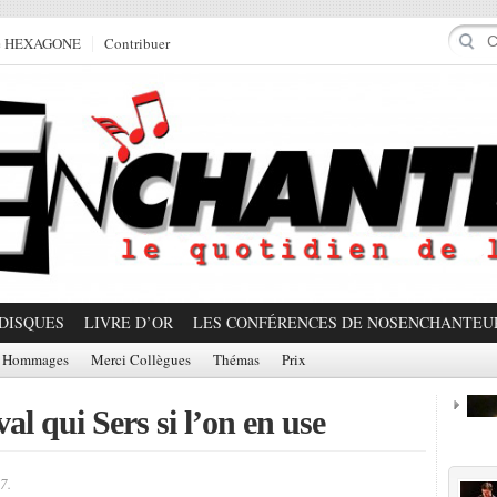
e HEXAGONE
Contribuer
DISQUES
LIVRE D’OR
LES CONFÉRENCES DE NOSENCHANTEU
Hommages
Merci Collègues
Thémas
Prix
val qui Sers si l’on en use
Prom
7.
Partager!