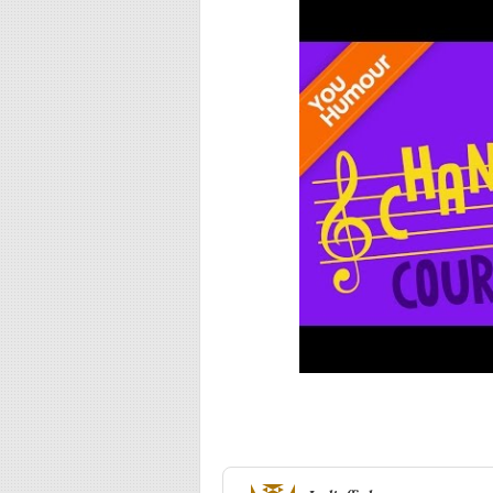
Une réponse à
11e Prémilhat, le