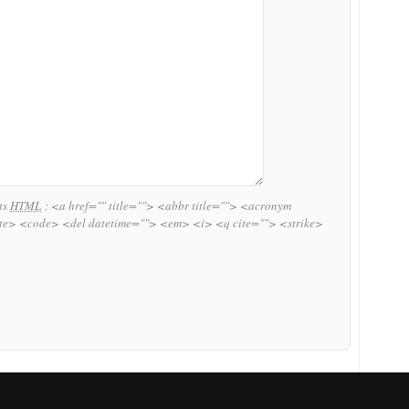
uts
HTML
:
<a href="" title=""> <abbr title=""> <acronym
ite> <code> <del datetime=""> <em> <i> <q cite=""> <strike>