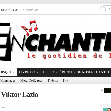
e HEXAGONE
Contribuer
DISQUES
LIVRE D’OR
LES CONFÉRENCES DE NOSENCHANTEU
Hommages
Merci Collègues
Thémas
Prix
 Viktor Lazlo
Prom
017.
Partager!