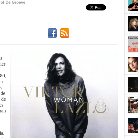
ol De Groeve
es
ier
980,
la
e,
 de
n de
es
arah
ia,