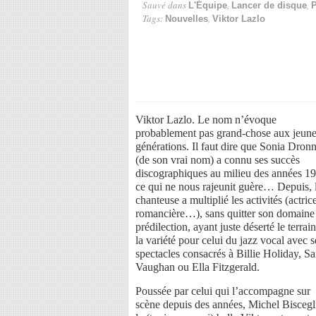
Sauvé dans
,
,
L'Équipe
Lancer de disque
P
Tags:
,
Nouvelles
Viktor Lazlo
Viktor Lazlo. Le nom n’évoque
probablement pas grand-chose aux jeun
générations. Il faut dire que Sonia Dronn
(de son vrai nom) a connu ses succès
discographiques au milieu des années 1
ce qui ne nous rajeunit guère… Depuis, 
chanteuse a multiplié les activités (actric
romancière…), sans quitter son domaine
prédilection, ayant juste déserté le terrai
la variété pour celui du jazz vocal avec s
spectacles consacrés à Billie Holiday, S
Vaughan ou Ella Fitzgerald.
Poussée par celui qui l’accompagne sur
scène depuis des années, Michel Biscegl