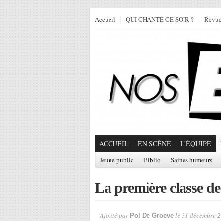
Accueil
QUI CHANTE CE SOIR ?
Revu
ACCUEIL
EN SCÈNE
L'ÉQUIPE
Jeune public
Biblio
Saines humeurs
La première classe de
Ajouté par
le 31 décembre 2
Pol De Groeve