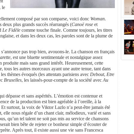
nt
 le
ntiellement composé par son comparse, voici donc
Woman
.
 deux plus grands succès réarrangés (
Canoë rose
et
nd
Le Fidèle
comme touche finale. Comme toujours, les titres
anglaise, et dans les deux cas, les paroles sont de la plume de
ne s’annonce pas trop bien, avouons-le. La chanson en français
arette
, est une bluette sentimentale et nostalgique assez
ien produite mais sans grand intérêt. Heureusement, cette
te, tous les autres morceaux ayant une autre tenue, tant dans
 les thèmes évoqués (les attentats parisiens avec
Debout
,
Etre
vec
Bruxelles
, les laissés-pour-compte de la société avec
Au
 qui dépasse et sans aspérités. L’émotion est contenue et
nce de la production est bien agréable à l’oreille, à la
t surtout, la voix de Viktor Lazlo n’a peut-être jamais été
rt, elle nous régale d’un chant clair, mélodieux, varié et sans
s, qu’un tel talent ne soit pas mis au service de chansons
serait bien bête de rejeter ce bonheur simple d’écouter de
rprète. Après tout, il existe aussi une vie sans Francesca