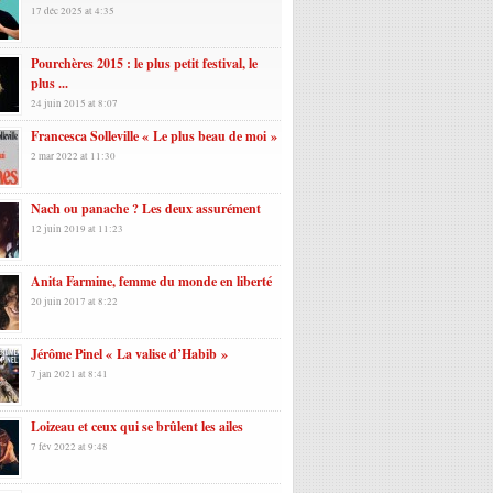
17 déc 2025 at 4:35
Pourchères 2015 : le plus petit festival, le
plus ...
24 juin 2015 at 8:07
Francesca Solleville « Le plus beau de moi »
2 mar 2022 at 11:30
Nach ou panache ? Les deux assurément
12 juin 2019 at 11:23
Anita Farmine, femme du monde en liberté
20 juin 2017 at 8:22
Jérôme Pinel « La valise d’Habib »
7 jan 2021 at 8:41
Loizeau et ceux qui se brûlent les ailes
7 fév 2022 at 9:48