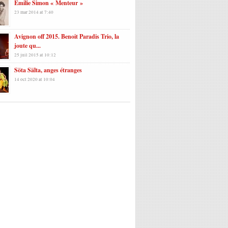
Emilie Simon « Menteur »
23 mar 2014 at 7:40
Avignon off 2015. Benoit Paradis Trio, la
joute qu...
25 juil 2015 at 10:12
Söta Sälta, anges étranges
14 oct 2020 at 10:04