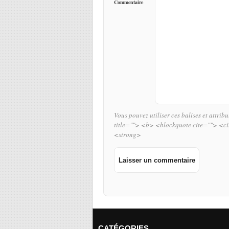
Commentaire
Vous pouvez utiliser ces balises et attrib
title=""> <b> <blockquote cite=""> <c
<strong>
CATÉGORIES