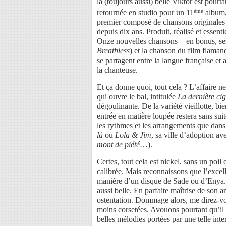
la (toujours aussi) belle Viktor est pourta
ème
retournée en studio pour un 11
album,
premier composé de chansons originales
depuis dix ans. Produit, réalisé et esse
Onze nouvelles chansons + en bonus, ses
Breathless
) et la chanson du film flama
se partagent entre la langue française et 
la chanteuse.
Et ça donne quoi, tout cela ? L’affaire 
qui ouvre le bal, intitulée
La dernière cig
dégoulinante. De la variété vieillotte, b
entrée en matière loupée restera sans sui
les rythmes et les arrangements que dans
là
ou
Lola & Jim
, sa ville d’adoption a
mont de piété
…).
Certes, tout cela est nickel, sans un poil
calibrée. Mais reconnaissons que l’excelle
manière d’un disque de Sade ou d’Enya. E
aussi belle. En parfaite maîtrise de son a
ostentation. Dommage alors, me direz-vou
moins corsetées. Avouons pourtant qu’il 
belles mélodies portées par une telle inte