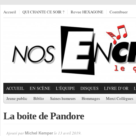
Accueil
QUI CHANTE CE SOIR ?
Revue HEXAGONE
Contribuer
ACCUEIL
EN SCÈNE
L'ÉQUIPE
DISQUES
LIVRE D’OR
Jeune public
Biblio
Saines humeurs
Hommages
Merci Collègues
La boite de Pandore
Ajouté par
le 13 avril 2019.
Michel Kemper
Par