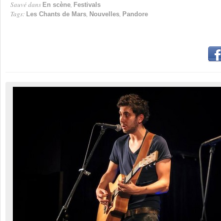
Sauvé dans
,
En scène
Festivals
Tags:
,
,
Les Chants de Mars
Nouvelles
Pandore