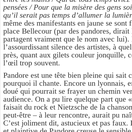
pensées / Pour que la misère des gens soi
qu’il serait pas temps d’allumer la lumiè
même des manifestants en jaune se sont fa
place Bellecour (par des pandores, dirait
partagent vraiment que le nom avec lui). 
l’assourdissant silence des artistes, à qu
près, quant aux gilets couleur jonquille,
l’œil trop souvent.
Pandore est une tête bien pleine qui sait c
pourquoi il chante. Encore un lyonnais, e
doué qui pourrait se frayer un chemin ve
audience. On a pu lire quelque part que «
faisait du rock et Nietzsche de la chanson
peut-être – à leur rencontre, aurait pu na
C’est joliment dit, astucieux et pas faux.
et plaintive de Pandore creuse le sensible