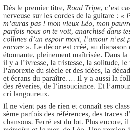
Dès le premier titre,
Road Tripe
, c’est ca
nerveuse sur les cordes de la guitare :
« P
m’auras pas ! mon vieux Léo, mon pauvre 
parfois nous on te voit, anarchisé dans te
collines d’un espoir mort, l’amour n’est p
encore »
. Le décor est créé, au diapason
étonnante, pleinement maîtrisée. Dans la
il y a l’ivresse, la tristesse, la solitude, le
l’anorexie du siècle et des idées, la déca
et écrans du paraître…. Il y a aussi la foll
des rêveries, de l’insouciance. Et l’amou
cri langoureux.
Il ne vient pas de rien et connaît ses class
sème parfois des références, des traces
chansons. Ferré est du lot. Plus encore, i
mémoire et la mer
, de Léo. Une version 