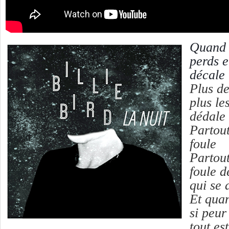
Quand v
perds e
décale
Plus de
plus le
dédale
Partout
foule
Partout
foule d
qui se 
Et quan
si peur
tout es