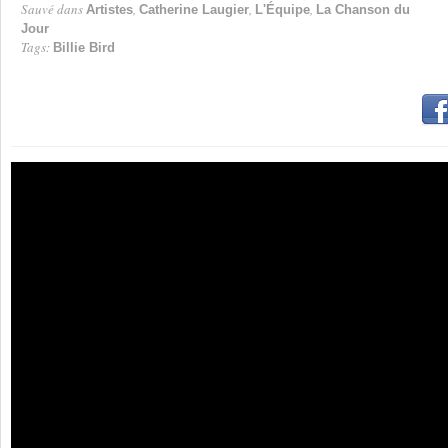
Sauvé dans
,
,
,
Artistes
Catherine Laugier
L'Équipe
La Chanson du
Jour
Tags:
Billie Bird