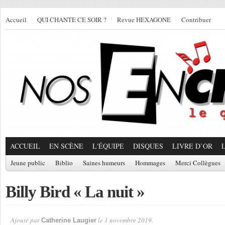
Accueil
QUI CHANTE CE SOIR ?
Revue HEXAGONE
Contribuer
ACCUEIL
EN SCÈNE
L'ÉQUIPE
DISQUES
LIVRE D’OR
Jeune public
Biblio
Saines humeurs
Hommages
Merci Collègues
Billy Bird « La nuit »
Ajouté par
le 1 novembre 2019.
Catherine Laugier
Par