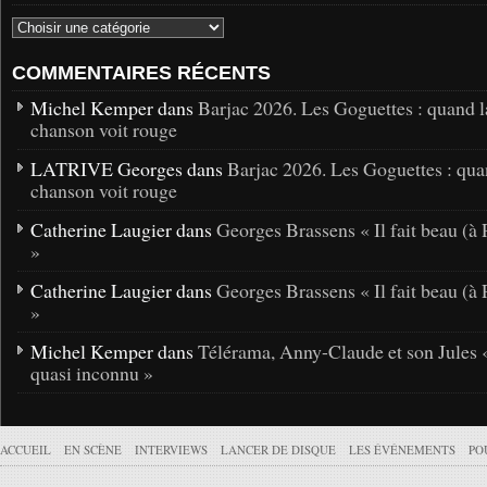
COMMENTAIRES RÉCENTS
Michel Kemper dans
Barjac 2026. Les Goguettes : quand l
chanson voit rouge
LATRIVE Georges dans
Barjac 2026. Les Goguettes : qua
chanson voit rouge
Catherine Laugier dans
Georges Brassens « Il fait beau (à 
»
Catherine Laugier dans
Georges Brassens « Il fait beau (à 
»
Michel Kemper dans
Télérama, Anny-Claude et son Jules 
quasi inconnu »
ACCUEIL
EN SCÈNE
INTERVIEWS
LANCER DE DISQUE
LES ÉVÉNEMENTS
PO