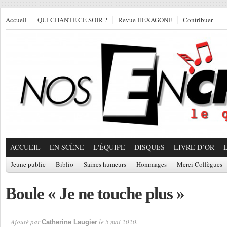
Accueil
QUI CHANTE CE SOIR ?
Revue HEXAGONE
Contribuer
ACCUEIL
EN SCÈNE
L'ÉQUIPE
DISQUES
LIVRE D’OR
Jeune public
Biblio
Saines humeurs
Hommages
Merci Collègues
Boule « Je ne touche plus »
Ajouté par
le 5 mai 2020.
Catherine Laugier
Par