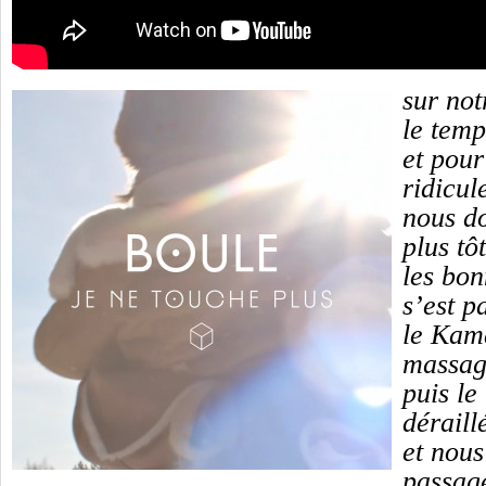
sur not
le temp
et pour
ridicul
nous d
plus tôt
les bon
s’est p
le Kam
massag
puis le
déraill
et nous
passag