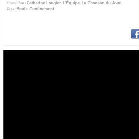
Sauvé dans
,
,
Catherine Laugier
L'Équipe
La Chanson du Jour
Tags:
,
Boule
Confinement