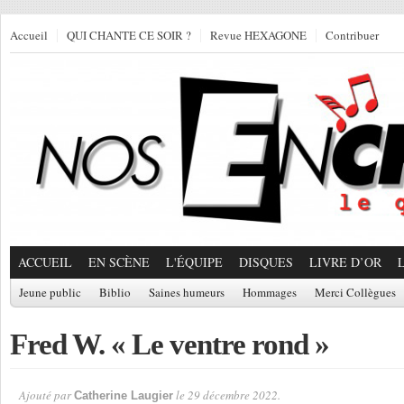
Accueil
QUI CHANTE CE SOIR ?
Revue HEXAGONE
Contribuer
ACCUEIL
EN SCÈNE
L'ÉQUIPE
DISQUES
LIVRE D’OR
Jeune public
Biblio
Saines humeurs
Hommages
Merci Collègues
Fred W. « Le ventre rond »
Ajouté par
le 29 décembre 2022.
Catherine Laugier
Par