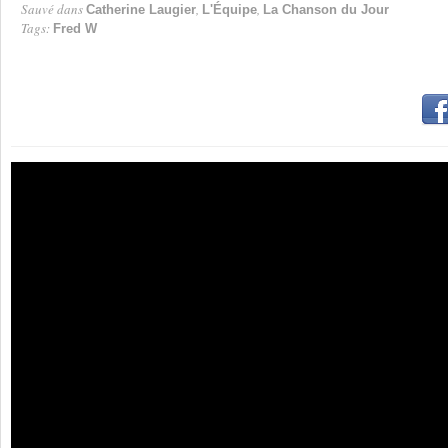
Sauvé dans
,
,
Catherine Laugier
L'Équipe
La Chanson du Jour
Tags:
Fred W