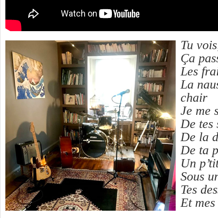
Tu vois
Ça pass
Les fra
La naus
chair
Je me s
De tes 
De la d
De ta 
Un p’ti
Sous u
Tes des
Et mes 