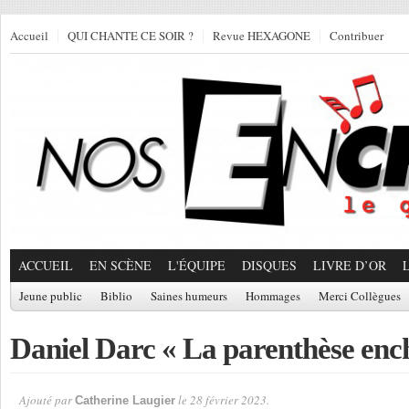
Accueil
QUI CHANTE CE SOIR ?
Revue HEXAGONE
Contribuer
ACCUEIL
EN SCÈNE
L'ÉQUIPE
DISQUES
LIVRE D’OR
Jeune public
Biblio
Saines humeurs
Hommages
Merci Collègues
Daniel Darc « La parenthèse enc
Ajouté par
le 28 février 2023.
Catherine Laugier
Par