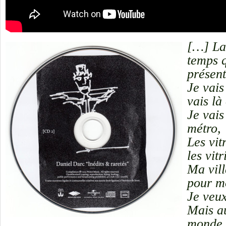
[…] La
temps q
présent
Je vais
vais là
Je vais
métro,
Les vit
les vit
Ma vill
pour m
Je veu
Mais au
monde 