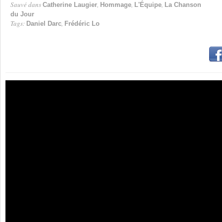
Sauvé dans
,
,
,
Catherine Laugier
Hommage
L'Équipe
La Chanson
du Jour
Tags:
,
Daniel Darc
Frédéric Lo