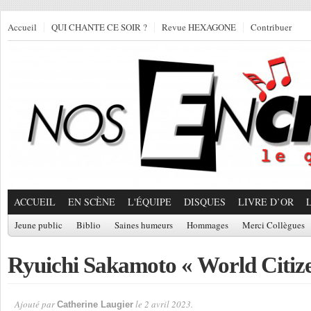
Accueil
QUI CHANTE CE SOIR ?
Revue HEXAGONE
Contribuer
ACCUEIL
EN SCÈNE
L'ÉQUIPE
DISQUES
LIVRE D’OR
Jeune public
Biblio
Saines humeurs
Hommages
Merci Collègues
Ryuichi Sakamoto « World Citiz
Ajouté par
le 2 avril 2023.
Catherine Laugier
Par