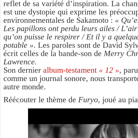
reflet de sa variété d’inspiration. La cha
est une dystopie qui exprime les préoccu
environnementales de Sakamoto :
« Qu’es
Les papillons ont perdu leurs ailes / L’air
qu’on puisse le respirer / Et il y a quelq
potable »
. Les paroles sont de David Sylv
écrit celles de la bande-son de
Merry Chr
Lawrence.
Son dernier
album-testament
«
12 »
, par
comme un journal sonore, nous transport
autre monde.
Réécouter le thème de
Furyo
, joué au pi