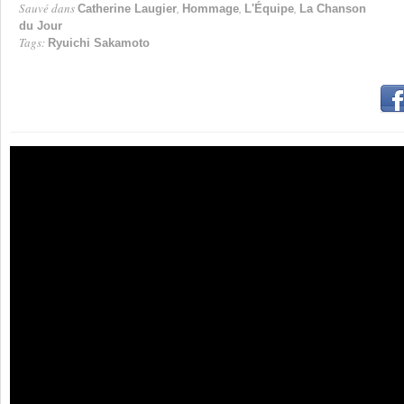
Sauvé dans
,
,
,
Catherine Laugier
Hommage
L'Équipe
La Chanson
du Jour
Tags:
Ryuichi Sakamoto