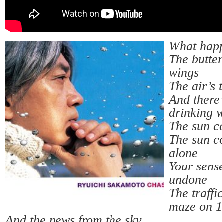
What hap
The butterf
wings
The air’s 
And there’
drinking w
The sun c
The sun c
alone
Your sens
undone
The traffi
maze on 
And the news from the sky