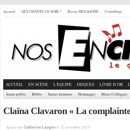
Accueil
QUI CHANTE CE SOIR ?
Revue HEXAGONE
Contribuer
ACCUEIL
EN SCÈNE
L'ÉQUIPE
DISQUES
LIVRE D’OR
Jeune public
Biblio
Saines humeurs
Hommages
Merci Collègues
Claïna Clavaron « La complaint
Ajouté par
le 12 novembre 2025.
Catherine Laugier
Par