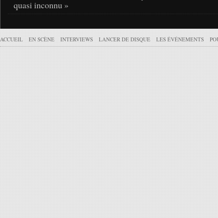
quasi inconnu »
ACCUEIL
EN SCÈNE
INTERVIEWS
LANCER DE DISQUE
LES ÉVÉNEMENTS
PO