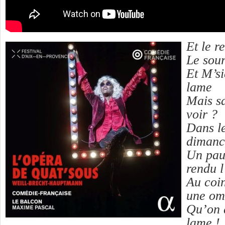
Et le r
Le sour
Et M’s
lame
Mais sa
voir ?
Dans l
dimanc
Un pau
rendu 
Au coi
une om
Qu’on 
lame !