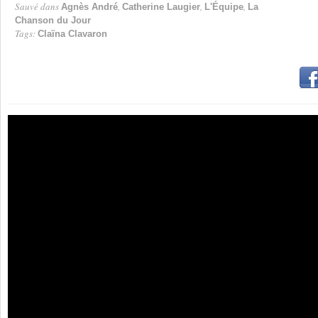
Sauvé dans
,
,
,
Agnès André
Catherine Laugier
L'Équipe
La
Chanson du Jour
Tags:
Claïna Clavaron