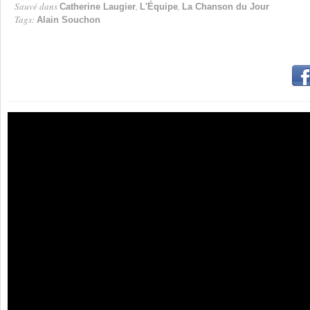
Sauvé dans
,
,
Catherine Laugier
L'Équipe
La Chanson du Jour
Tags:
Alain Souchon