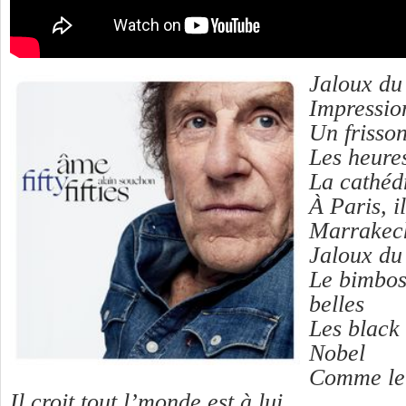
Jaloux du 
Impression
Un frisson
Les heure
La cathéd
À Paris, il
Marrakech
Jaloux du 
Le bimbos 
belles
Les black 
Nobel
Comme le r
Il croit tout l’monde est à lui