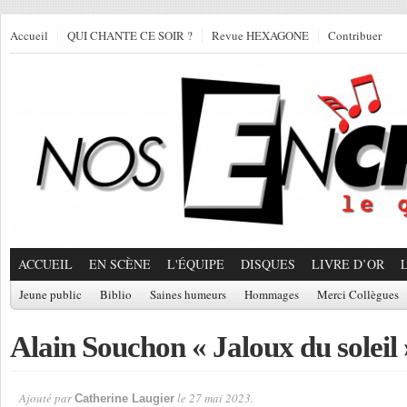
Accueil
QUI CHANTE CE SOIR ?
Revue HEXAGONE
Contribuer
ACCUEIL
EN SCÈNE
L'ÉQUIPE
DISQUES
LIVRE D’OR
Jeune public
Biblio
Saines humeurs
Hommages
Merci Collègues
Alain Souchon « Jaloux du soleil 
Ajouté par
le 27 mai 2023.
Catherine Laugier
Par