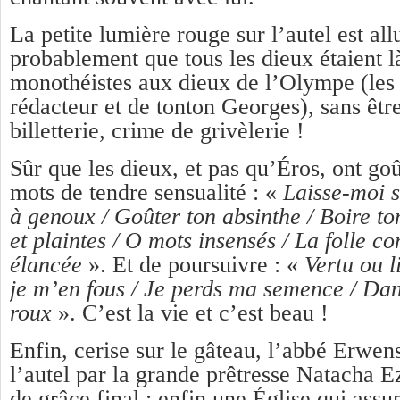
La petite lumière rouge sur l’autel est al
probablement que tous les dieux étaient là
monothéistes aux dieux de l’Olympe (les 
rédacteur et de tonton Georges), sans être
billetterie, crime de grivèlerie !
Sûr que les dieux, et pas qu’Éros, ont go
mots de tendre sensualité : «
Laisse-moi s
à genoux / Goûter ton absinthe / Boire to
et plaintes / O mots insensés / La folle co
élancée
». Et de poursuivre : «
Vertu ou l
je m’en fous / Je perds ma semence / Dan
roux
».
C’est la vie et c’est beau !
Enfin, cerise sur le gâteau, l’abbé Erwens
l’autel par la grande prêtresse Natacha E
de grâce final : enfin une Église qui ass