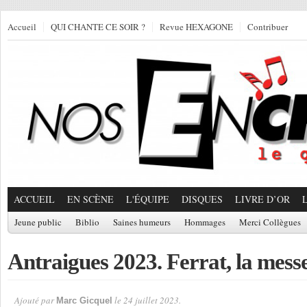
Accueil
QUI CHANTE CE SOIR ?
Revue HEXAGONE
Contribuer
ACCUEIL
EN SCÈNE
L'ÉQUIPE
DISQUES
LIVRE D’OR
Jeune public
Biblio
Saines humeurs
Hommages
Merci Collègues
Antraigues 2023. Ferrat, la messe 
Ajouté par
le 24 juillet 2023.
Marc Gicquel
Par