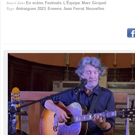
Sauvé dans
,
,
,
En scène
Festivals
L'Équipe
Marc Gicquel
Tags:
,
,
,
Antraigues 2023
Erwens
Jean Ferrat
Nouvelles