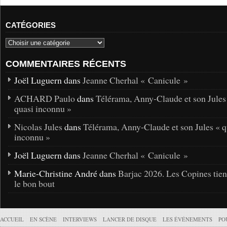
CATÉGORIES
COMMENTAIRES RÉCENTS
Joël Luguern dans
Jeanne Cherhal « Canicule »
ACHARD Paulo
dans
Télérama, Anny-Claude et son Jules
quasi inconnu »
Nicolas Jules
dans
Télérama, Anny-Claude et son Jules « q
inconnu »
Joël Luguern dans
Jeanne Cherhal « Canicule »
Marie-Christine André dans
Barjac 2026. Les Copines tie
le bon bout
ACCUEIL
EN SCÈNE
INTERVIEWS
LANCER DE DISQUE
LES ÉVÉNEMENTS
PO