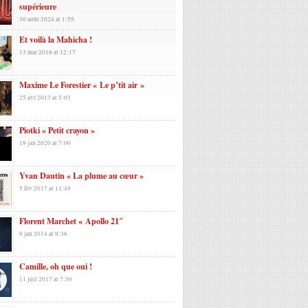
supérieure
30 août 2024 at 1:55
Et voilà la Mahicha !
13 mar 2016 at 12:17
Maxime Le Forestier « Le p’tit air »
25 avr 2013 at 5:03
Piotki « Petit crayon »
19 jan 2020 at 7:00
Yvan Dautin « La plume au cœur »
5 fév 2017 at 11:49
Florent Marchet « Apollo 21″
8 jan 2014 at 9:36
Camille, oh que oui !
11 juil 2017 at 7:30