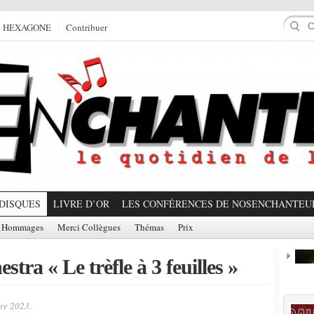
e HEXAGONE
Contribuer
DISQUES
LIVRE D’OR
LES CONFÉRENCES DE NOSENCHANTEU
Hommages
Merci Collègues
Thémas
Prix
estra « Le trèfle à 3 feuilles »
Prom
re 2023.
Partager!