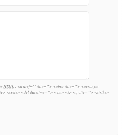
uts
HTML
:
<a href="" title=""> <abbr title=""> <acronym
ite> <code> <del datetime=""> <em> <i> <q cite=""> <strike>