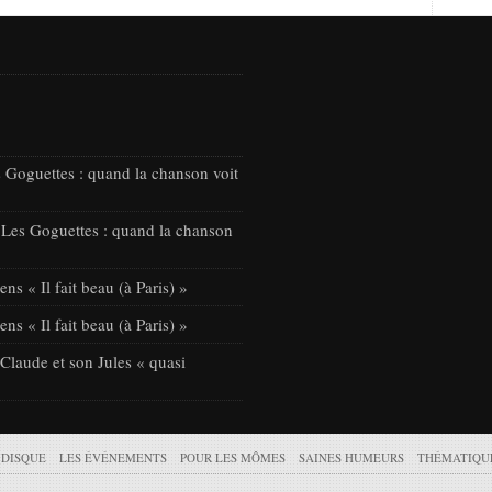
 Goguettes : quand la chanson voit
 Les Goguettes : quand la chanson
ns « Il fait beau (à Paris) »
ns « Il fait beau (à Paris) »
laude et son Jules « quasi
 DISQUE
LES ÉVÉNEMENTS
POUR LES MÔMES
SAINES HUMEURS
THÉMATIQU