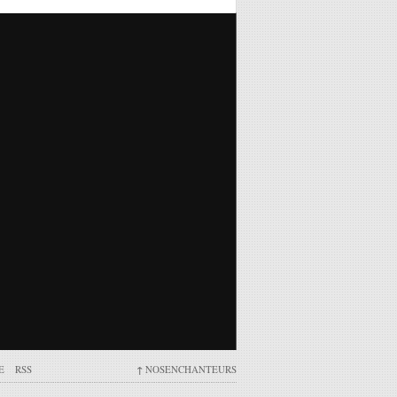
E
RSS
↑
NOSENCHANTEURS