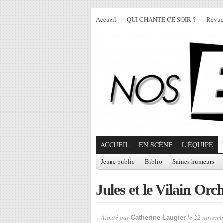
Accueil
QUI CHANTE CE SOIR ?
Revu
ACCUEIL
EN SCÈNE
L'ÉQUIPE
Jeune public
Biblio
Saines humeurs
Jules et le Vilain Orch
Ajouté par
le 22 novemb
Catherine Laugier