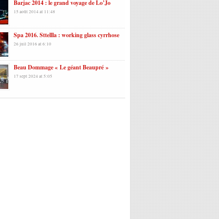
Barjac 2014 : le grand voyage de Lo’Jo
15 août 2014 at 11:48
Spa 2016. Sttellla : working glass cyrrhose
26 juil 2016 at 6:10
Beau Dommage « Le géant Beaupré »
17 sept 2024 at 5:05