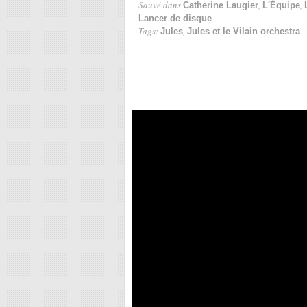
Sauvé dans
,
,
Catherine Laugier
L'Équipe
Lancer de disque
Tags:
,
Jules
Jules et le Vilain orchestra