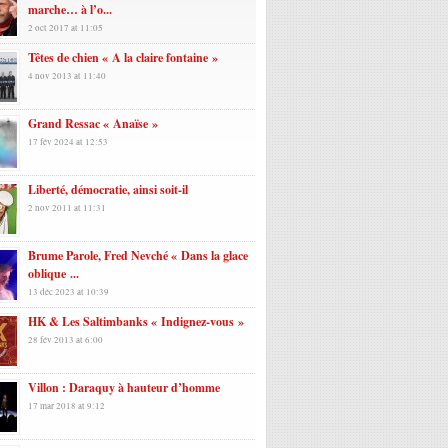
marche… à l’o...
2 oct 2017 at 11:05
Têtes de chien « A la claire fontaine »
4 nov 2013 at 11:40
Grand Ressac « Anaïse »
17 fév 2024 at 12:53
Liberté, démocratie, ainsi soit-il
2 nov 2011 at 11:31
Brume Parole, Fred Nevché « Dans la glace
oblique ...
13 déc 2023 at 10:39
HK & Les Saltimbanks « Indignez-vous »
28 fév 2013 at 6:00
Villon : Daraquy à hauteur d’homme
17 mar 2018 at 9:12