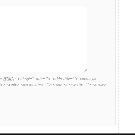
uts
HTML
:
<a href="" title=""> <abbr title=""> <acronym
ite> <code> <del datetime=""> <em> <i> <q cite=""> <strike>