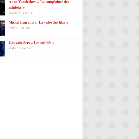
Anne Vanderlove « La complainte des
infidèles »
28 août 2014 at 8:37
Michel Legrand « La valse des lilas »
3 fév 2019 at 7:00
Gauvain Sers « Les oubliés »
15 déc 2018 at 5:00