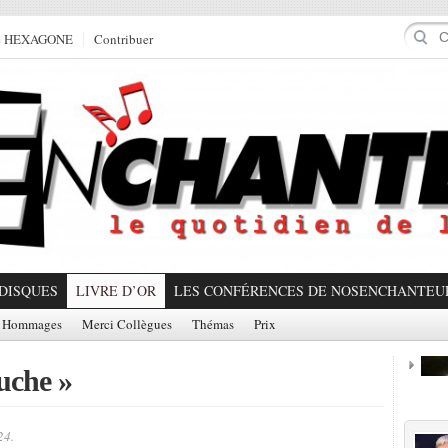
e HEXAGONE
Contribuer
DISQUES
LIVRE D’OR
LES CONFÉRENCES DE NOSENCHANTEU
Hommages
Merci Collègues
Thémas
Prix
uche »
Prom
24.
Partager!