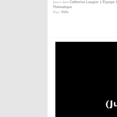
Sauvé dans
,
,
Catherine Laugier
L'Équipe
Thématique
Tags:
Volo