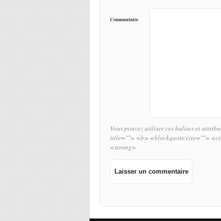
Commentaire
Vous pouvez utiliser ces balises et attrib
title=""> <b> <blockquote cite=""> <c
<strong>