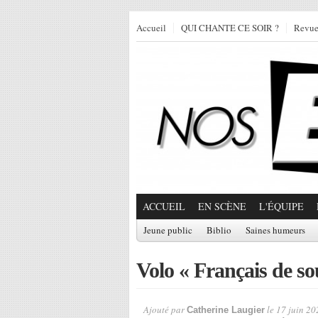
Accueil
QUI CHANTE CE SOIR ?
Revu
ACCUEIL
EN SCÈNE
L'ÉQUIPE
Jeune public
Biblio
Saines humeurs
Volo « Français de so
Ajouté par
le 17 juin 20
Catherine Laugier