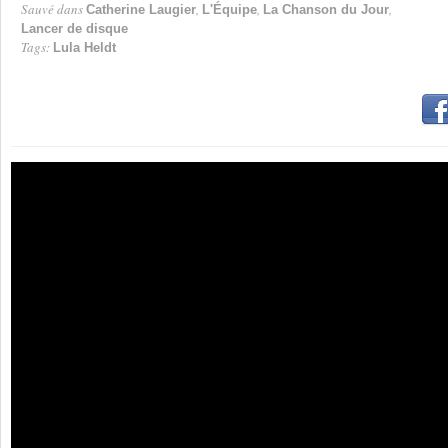
Sauvé dans
,
,
,
Catherine Laugier
L'Équipe
La Chanson du Jour
Lancer de disque
Tags:
Lula Heldt