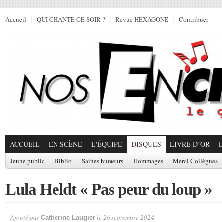
Accueil
QUI CHANTE CE SOIR ?
Revue HEXAGONE
Contribuer
ACCUEIL
EN SCÈNE
L'ÉQUIPE
DISQUES
LIVRE D’OR
Jeune public
Biblio
Saines humeurs
Hommages
Merci Collègues
Lula Heldt « Pas peur du loup »
Ajouté par
le 26 septembre 2024.
Catherine Laugier
Par