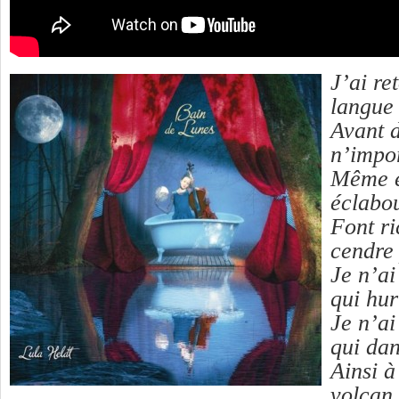
J’ai re
langue
Avant d
n’impo
Même e
éclabo
Font ri
cendre 
Je n’ai
qui hur
Je n’ai
qui dan
Ainsi à
volcan