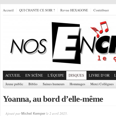
Accueil
QUI CHANTE CE SOIR ?
Revue HEXAGONE
Contribuer
ACCUEIL
EN SCÈNE
L'ÉQUIPE
DISQUES
LIVRE D’OR
Jeune public
Biblio
Saines humeurs
Hommages
Merci Collègues
Yoanna, au bord d’elle-même
Ajouté par
le 2 avril 2025.
Michel Kemper
Par