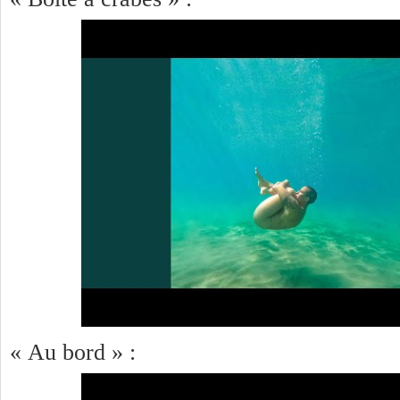
« Au bord » :