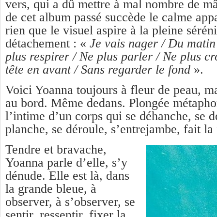
vers, qui a dû mettre à mal nombre de mâ
de cet album passé succède le calme appar
rien que le visuel aspire à la pleine séréni
détachement : «
Je vais nager / Du matin
plus respirer / Ne plus parler / Ne plus cr
tête en avant / Sans regarder le fond
».
Voici Yoanna toujours à fleur de peau, ma
au bord. Même dedans. Plongée métapho
l’intime d’un corps qui se déhanche, se dé
planche, se déroule, s’entrejambe, fait la 
Tendre et bravache,
Yoanna parle d’elle, s’y
dénude. Elle est là, dans
la grande bleue, à
observer, à s’observer, se
sentir, ressentir, fixer la