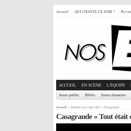
Accueil
QUI CHANTE CE SOIR ?
Revu
ACCUEIL
EN SCÈNE
L'ÉQUIPE
Jeune public
Biblio
Saines humeurs
Accueil
» Articles avec mot clef » Casagrande
Casagrande « Tout était é