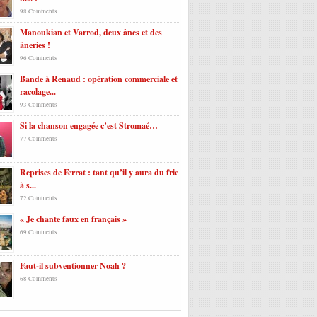
98 Comments
Manoukian et Varrod, deux ânes et des
âneries !
96 Comments
Bande à Renaud : opération commerciale et
racolage...
93 Comments
Si la chanson engagée c’est Stromaé…
77 Comments
Reprises de Ferrat : tant qu’il y aura du fric
à s...
72 Comments
« Je chante faux en français »
69 Comments
Faut-il subventionner Noah ?
68 Comments