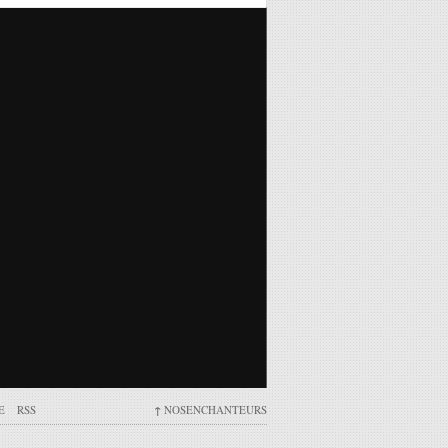
E
RSS
↑
NOSENCHANTEURS