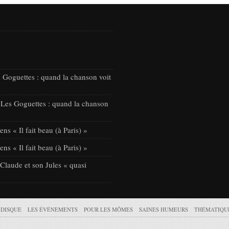
 Goguettes : quand la chanson voit
 Les Goguettes : quand la chanson
ns « Il fait beau (à Paris) »
ns « Il fait beau (à Paris) »
laude et son Jules « quasi
 DISQUE
LES ÉVÉNEMENTS
POUR LES MÔMES
SAINES HUMEURS
THÉMATIQU