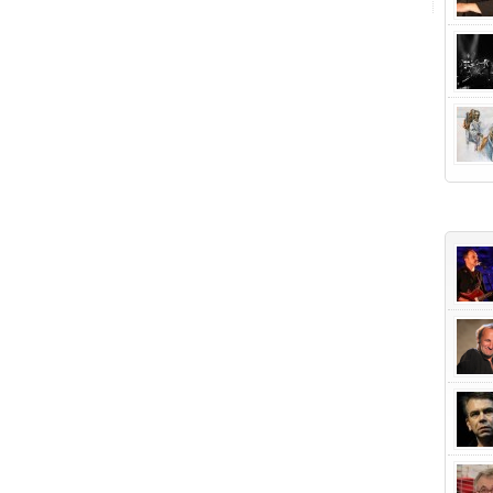
+Popu