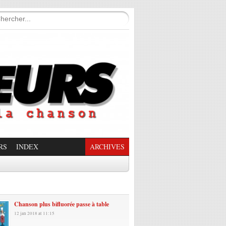
RS
INDEX
ARCHIVES
enade Enchantée
Chanson plus bifluorée passe à table
12 jan 2018 at 11:15