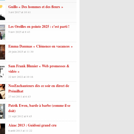
Guillo « Des hommes et des fleurs »
3 avr 2017 at 10:41
Les Oreilles en pointe 2025 : c’est parti !
5 nov 2025 at 8:43
Emma Daumas « Clémence en vacances »
20 juin 2025 at 11:30
Sam Frank Blunier « Web promesses &
vidéo »
22 nov 2022 at 10:16
NosEnchanteurs dès ce soir en direct de
Prémilhat
27 oct 2011 at 6:43
Patrik Ewen, barde à barbe (comme il se
doit)
21 sept 2012 at 9:45
Aizac 2013 : Guidoni grand cru
6 août 2013 at 11:22