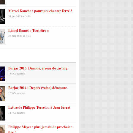
Marcel Kanche : pourquoi chanter Ferré ?
31 jan 2013 at 3:40
Lionel Damei « Tout être »
26 mai 2021 at 8:47
laires
Barjac 2013. Dimoné, erreur de casting
164 Comments
Barjac 2014 : Depoix (vaine) démesure
163 Comments
Lettre de Philippe Torreton à Jean Ferrat
117 Comments
Philippe Meyer : plus jamais de prochaine
fois !