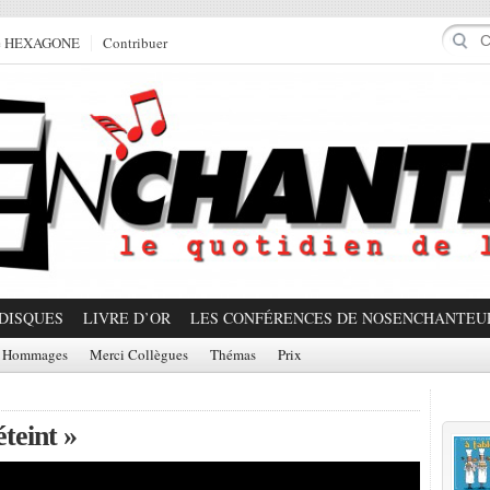
e HEXAGONE
Contribuer
DISQUES
LIVRE D’OR
LES CONFÉRENCES DE NOSENCHANTEU
Hommages
Merci Collègues
Thémas
Prix
Prom
teint »