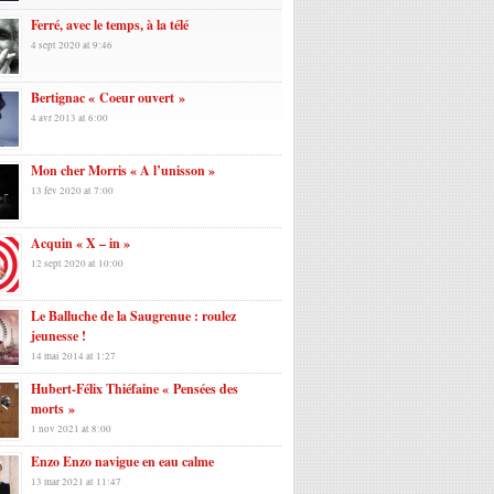
Ferré, avec le temps, à la télé
4 sept 2020 at 9:46
Bertignac « Coeur ouvert »
4 avr 2013 at 6:00
Mon cher Morris « A l’unisson »
13 fév 2020 at 7:00
Acquin « X – in »
12 sept 2020 at 10:00
Le Balluche de la Saugrenue : roulez
jeunesse !
14 mai 2014 at 1:27
Hubert-Félix Thiéfaine « Pensées des
morts »
1 nov 2021 at 8:00
Enzo Enzo navigue en eau calme
13 mar 2021 at 11:47