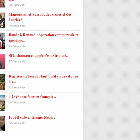
98 Comments
Manoukian et Varrod, deux ânes et des
âneries !
96 Comments
Bande à Renaud : opération commerciale et
racolage...
93 Comments
Si la chanson engagée c’est Stromaé…
77 Comments
Reprises de Ferrat : tant qu’il y aura du fric
à s...
72 Comments
« Je chante faux en français »
69 Comments
Faut-il subventionner Noah ?
68 Comments