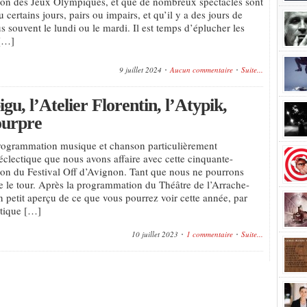
son des Jeux Olympiques, et que de nombreux spectacles sont
 certains jours, pairs ou impairs, et qu’il y a des jours de
us souvent le lundi ou le mardi. Il est temps d’éplucher les
[…]
9 juillet 2024
Aucun commentaire
Suite...
u, l’Atelier Florentin, l’Atypik,
ourpre
rogrammation musique et chanson particulièrement
éclectique que nous avons affaire avec cette cinquante-
ion du Festival Off d’Avignon. Tant que nous ne pourrons
re le tour. Après la programmation du Théâtre de l’Arrache-
n petit aperçu de ce que vous pourrez voir cette année, par
étique […]
10 juillet 2023
1 commentaire
Suite...