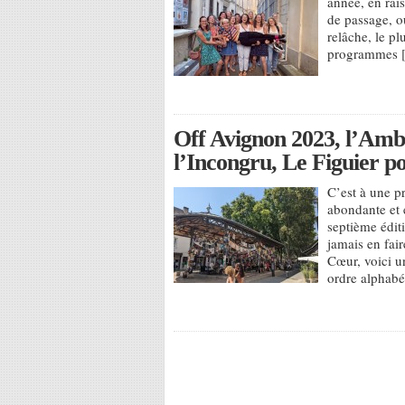
année, en rai
de passage, ou
relâche, le pl
programmes 
Off Avignon 2023, l’Ambig
l’Incongru, Le Figuier p
C’est à une p
abondante et 
septième édit
jamais en fai
Cœur, voici u
ordre alphab