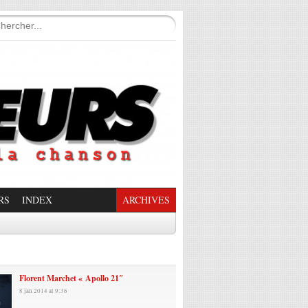
RS
INDEX
ARCHIVES
enade Enchantée
Florent Marchet « Apollo 21″
8 jan 2014 at 9:36