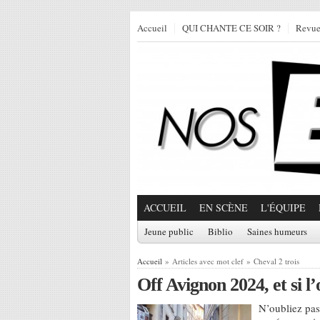
Accueil
QUI CHANTE CE SOIR ?
Revu
ACCUEIL
EN SCÈNE
L'ÉQUIPE
Jeune public
Biblio
Saines humeurs
Accueil
» Articles avec mot clef » Cheval 2 trois
Off Avignon 2024, et si l’
N’oubliez pas 