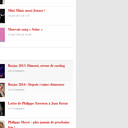
Mini Mimi, maxi Jonasz !
16 juil 2013 at 1:07
Mauvais sang « Seine »
18 juil 2024 at 10:00
laires
Barjac 2013. Dimoné, erreur de casting
164 Comments
Barjac 2014 : Depoix (vaine) démesure
163 Comments
Lettre de Philippe Torreton à Jean Ferrat
117 Comments
Philippe Meyer : plus jamais de prochaine
fois !