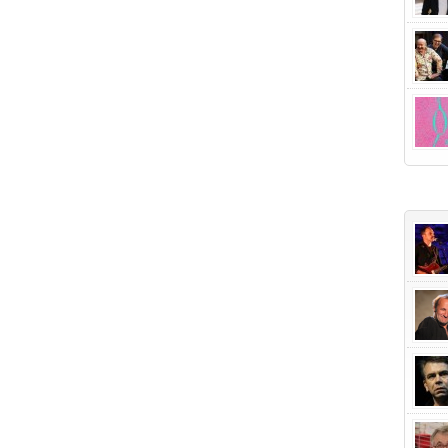
+Popu