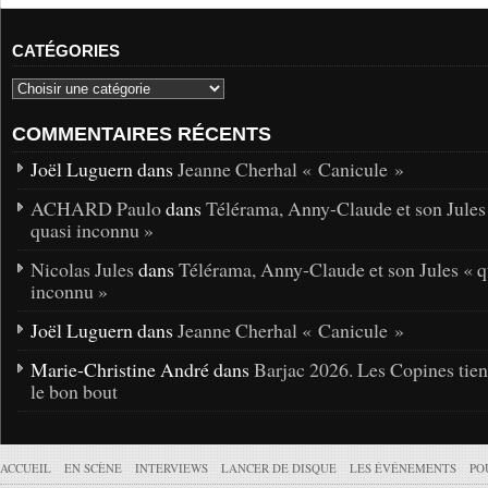
CATÉGORIES
COMMENTAIRES RÉCENTS
Joël Luguern dans
Jeanne Cherhal « Canicule »
ACHARD Paulo
dans
Télérama, Anny-Claude et son Jules
quasi inconnu »
Nicolas Jules
dans
Télérama, Anny-Claude et son Jules « q
inconnu »
Joël Luguern dans
Jeanne Cherhal « Canicule »
Marie-Christine André dans
Barjac 2026. Les Copines tie
le bon bout
ACCUEIL
EN SCÈNE
INTERVIEWS
LANCER DE DISQUE
LES ÉVÉNEMENTS
PO