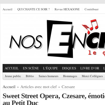
Accueil
QUI CHANTE CE SOIR ?
Revue HEXAGONE
Contribuer
ACCUEIL
EN SCÈNE
L'ÉQUIPE
DISQUES
LIVRE D’OR
Jeune public
Biblio
Saines humeurs
Hommages
Merci Collègues
Accueil
» Articles avec mot clef » Czesare
Sweet Street Opera, Czesare, émoti
au Petit Duc