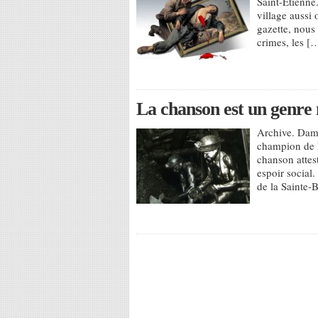
Saint-Etienne.
village aussi 
gazette, nous 
crimes, les [
La chanson est un genre
Archive. Damn
champion de la
chanson attest
espoir social
de la Sainte-