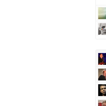
+Popu