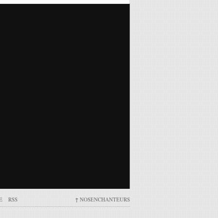
E
RSS
↑
NOSENCHANTEURS