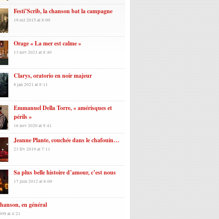
Festi’Scrib, la chanson bat la campagne
19 oct 2015 at 8:00
Orage « La mer est calme »
13 nov 2021 at 8:40
Clarys, oratorio en noir majeur
8 jan 2021 at 8:11
Emmanuel Della Torre, « amérisques et
périls »
16 nov 2020 at 9:41
Jeanne Plante, couchée dans le chafouin…
23 fév 2019 at 7:11
Sa plus belle histoire d’amour, c’est nous
17 juin 2012 at 6:00
hanson, en général
009 at 4:21