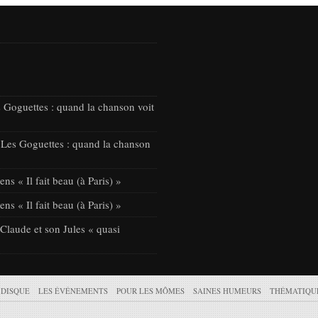
 Goguettes : quand la chanson voit
 Les Goguettes : quand la chanson
ns « Il fait beau (à Paris) »
ns « Il fait beau (à Paris) »
laude et son Jules « quasi
 DISQUE
LES ÉVÉNEMENTS
POUR LES MÔMES
SAINES HUMEURS
THÉMATIQU