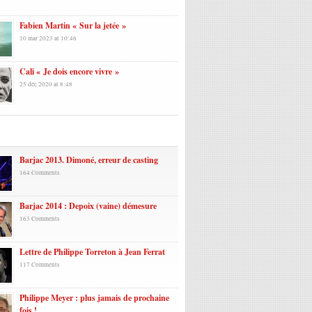
Fabien Martin « Sur la jetée »
10 mar 2023 at 10:46
Cali « Je dois encore vivre »
25 déc 2020 at 8:48
laires
Barjac 2013. Dimoné, erreur de casting
164 Comments
Barjac 2014 : Depoix (vaine) démesure
163 Comments
Lettre de Philippe Torreton à Jean Ferrat
117 Comments
Philippe Meyer : plus jamais de prochaine
fois !