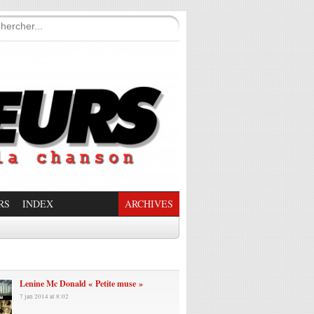
RS
INDEX
ARCHIVES
enade Enchantée
Lenine Mc Donald « Petite muse »
7 jan 2014 at 8:02