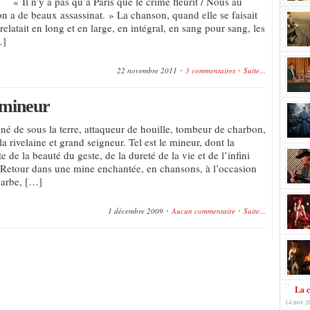
 « Il n’y a pas qu’à Paris que le crime fleurit / Nous au
on a de beaux assassinat. » La chanson, quand elle se faisait
relatait en long et en large, en intégral, en sang pour sang, les
…]
22 novembre 2011
3 commentaires
Suite...
 mineur
é de sous la terre, attaqueur de houille, tombeur de charbon,
 rivelaine et grand seigneur. Tel est le mineur, dont la
e de la beauté du geste, de la dureté de la vie et de l’infini
. Retour dans une mine enchantée, en chansons, à l’occasion
Barbe, […]
1 décembre 2009
Aucun commentaire
Suite...
La c
14 nov 2