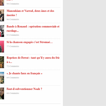
98 Comments
Manoukian et Varrod, deux ânes et des
âneries !
96 Comments
Bande à Renaud : opération commerciale et
racolage...
93 Comments
Si la chanson engagée c’est Stromaé…
77 Comments
Reprises de Ferrat : tant qu’il y aura du fric
à s...
72 Comments
« Je chante faux en français »
69 Comments
Faut-il subventionner Noah ?
68 Comments