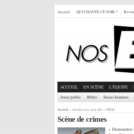
Accueil
QUI CHANTE CE SOIR ?
Revu
ACCUEIL
EN SCÈNE
L'ÉQUIPE
Jeune public
Biblio
Saines humeurs
Accueil
» Articles avec mot clef » GRAC
Scène de crimes
« Demandez l