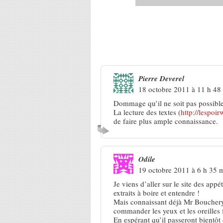
3 Réponses à
L’Espoir Williams 
Pierre Deverel
18 octobre 2011 à 11 h 48
Dommage qu’il ne soit pas possible 
La lecture des textes (
http://lespo
de faire plus ample connaissance.
Odile
19 octobre 2011 à 6 h 35 
Je viens d’aller sur le site des app
extraits à boire et entendre !
Mais connaissant déjà Mr Bouchery 
commander les yeux et les oreilles 
En espérant qu’il passeront bientôt