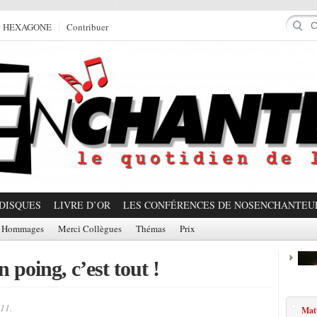
e HEXAGONE
Contribuer
DISQUES
LIVRE D’OR
LES CONFÉRENCES DE NOSENCHANTEU
Hommages
Merci Collègues
Thémas
Prix
 poing, c’est tout !
Prom
11.
Mat
Partager!