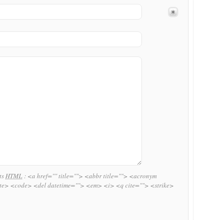
uts
HTML
:
<a href="" title=""> <abbr title=""> <acronym
ite> <code> <del datetime=""> <em> <i> <q cite=""> <strike>