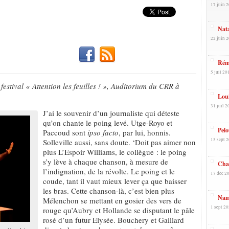
17 juin 2
Nata
22 juin 2
Rémy
5 juil 20
estival « Attention les feuilles ! », Auditorium du CRR à
Loui
31 juil 2
J’ai le souvenir d’un journaliste qui déteste
qu’on chante le poing levé. Utge-Royo et
Pelo
Paccoud sont
ipso facto
, par lui, honnis.
15 sept 2
Solleville aussi, sans doute. ‘Doit pas aimer non
plus L’Espoir Williams, le collègue : le poing
s’y lève à chaque chanson, à mesure de
Chan
l’indignation, de la révolte. Le poing et le
17 déc 20
coude, tant il vaut mieux lever ça que baisser
les bras. Cette chanson-là, c’est bien plus
Nam
Mélenchon se mettant en gosier des vers de
1 sept 20
rouge qu’Aubry et Hollande se disputant le pâle
rosé d’un futur Elysée. Bouchery et Gaillard