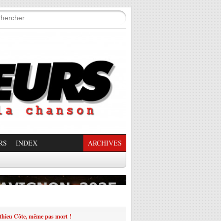
RS
INDEX
ARCHIVES
enade Enchantée
thieu Côte, même pas mort !