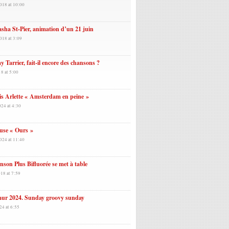
018 at 10:00
sha St-Pier, animation d’un 21 juin
018 at 3:09
 Tarrier, fait-il encore des chansons ?
18 at 5:00
s Arlette « Amsterdam en peine »
024 at 4:30
use « Ours »
024 at 11:40
son Plus Bifluorée se met à table
18 at 7:59
ur 2024. Sunday groovy sunday
24 at 6:55