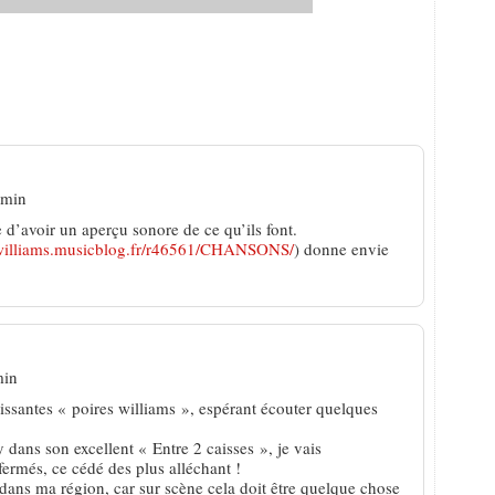
: un poing, c’est tout !
 min
d’avoir un aperçu sonore de ce qu’ils font.
irwilliams.musicblog.fr/r46561/CHANSONS/
) donne envie
min
étissantes « poires williams », espérant écouter quelques
dans son excellent « Entre 2 caisses », je vais
fermés, ce cédé des plus alléchant !
 dans ma région, car sur scène cela doit être quelque chose