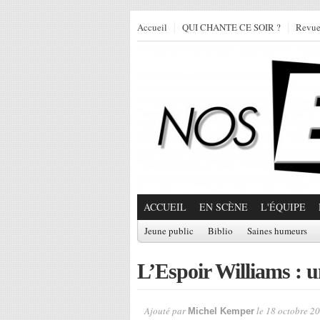
Accueil
QUI CHANTE CE SOIR ?
Revu
ACCUEIL
EN SCÈNE
L'ÉQUIPE
Jeune public
Biblio
Saines humeurs
L’Espoir Williams : un
Ajouté par
le 18 octobre 20
Michel Kemper