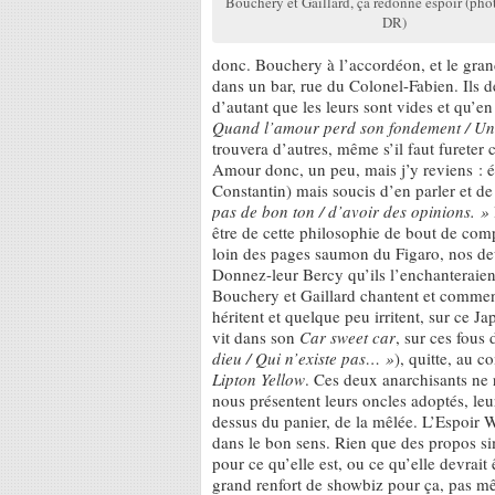
Bouchery et Gaillard, ça redonne espoir (pho
DR)
donc. Bouchery à l’accordéon, et le gra
dans un bar, rue du Colonel-Fabien. Ils d
d’autant que les leurs sont vides et qu’e
Quand l’amour perd son fondement / Un 
trouvera d’autres, même s’il faut fureter
Amour donc, un peu, mais j’y reviens : é
Constantin) mais soucis d’en parler et 
pas de bon ton / d’avoir des opinions. »
être de cette philosophie de bout de com
loin des pages saumon du Figaro, nos deu
Donnez-leur Bercy qu’ils l’enchanteraie
Bouchery et Gaillard chantent et comment
héritent et quelque peu irritent, sur ce 
vit dans son
Car sweet car
, sur ces fous
dieu / Qui n’existe pas… »
), quitte, au c
Lipton Yellow
. Ces deux anarchisants ne 
nous présentent leurs oncles adoptés, leu
dessus du panier, de la mêlée. L’Espoir Wi
dans le bon sens. Rien que des propos sim
pour ce qu’elle est, ou ce qu’elle devrait
grand renfort de showbiz pour ça, pas m