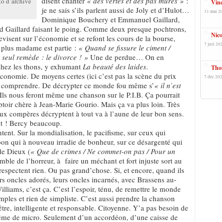
disent chanter
« des vertes et des pas mûres »
:
to d’archive
Vinc
je ne sais s’ils parlent aussi de Joly et d’Hulot…
31 mai 2
Dominique Bouchery et Emmanuel Gaillard,
nd Gaillard faisant le poing. Comme deux presque pochtrons,
Nico
evisent sur l’économie et se refont les cours de la bourse,
7 juil 20
n plus madame est partie :
« Quand se fissure le ciment /
seul remède : le divorce ! »
Une de perdue… On en
 chez les thons, y exhumant
La beauté des laides
.
Tho
conomie. De moyens certes (ici c’est pas la scène du prix
7 déc 202
de comprendre. De décrypter ce monde fou même s’
« il n’est
Ils nous feront même une chanson sur le P.I.B. Ça pourrait
ptoir chère à Jean-Marie Gourio. Mais ça va plus loin. Très
x compères décryptent à tout va à l’aune de leur bon sens.
nt ! Bercy beaucoup.
ent. Sur la mondialisation, le pacifisme, sur ceux qui
Japon qui à nouveau irradie de bonheur, sur ce désargenté qui
 de Dieux (
« Que de crimes / Ne commet-on
pas / Pour un
omble de l’horreur, à faire un méchant et fort injuste sort au
respectent rien. Ou pas grand’chose. Si, et encore, quand ils
rs oncles adorés, leurs oncles incarnés, avec Brassens au-
lliams, c’est ça. C’est l’espoir, ténu, de remettre le monde
ples et rien de simpliste. C’est aussi prendre la chanson
 être, intelligente et responsable. Citoyenne. Y’a pas besoin de
ême de micro. Seulement d’un accordéon, d’une caisse de