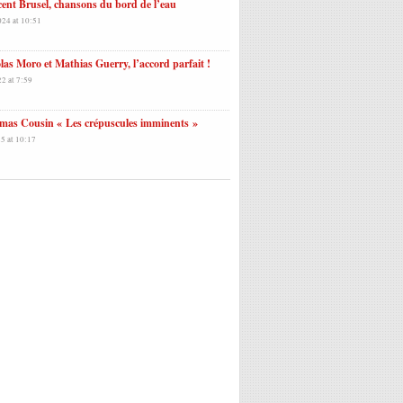
ent Brusel, chansons du bord de l’eau
024 at 10:51
las Moro et Mathias Guerry, l’accord parfait !
22 at 7:59
mas Cousin « Les crépuscules imminents »
5 at 10:17