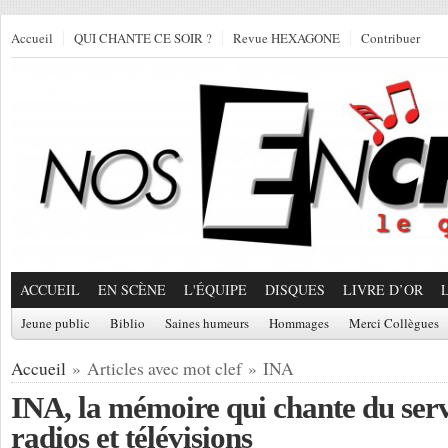
Accueil
QUI CHANTE CE SOIR ?
Revue HEXAGONE
Contribuer
ACCUEIL
EN SCÈNE
L'ÉQUIPE
DISQUES
LIVRE D’OR
Jeune public
Biblio
Saines humeurs
Hommages
Merci Collègues
Accueil
» Articles avec mot clef » INA
INA, la mémoire qui chante du serv
radios et télévisions