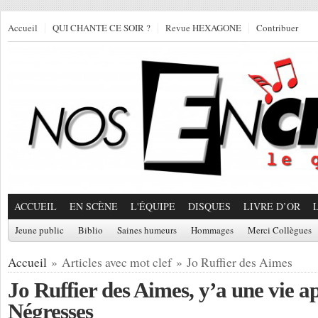
Accueil
QUI CHANTE CE SOIR ?
Revue HEXAGONE
Contribuer
ACCUEIL
EN SCÈNE
L'ÉQUIPE
DISQUES
LIVRE D’OR
Jeune public
Biblio
Saines humeurs
Hommages
Merci Collègues
Accueil
» Articles avec mot clef » Jo Ruffier des Aimes
Jo Ruffier des Aimes, y’a une vie ap
Négresses