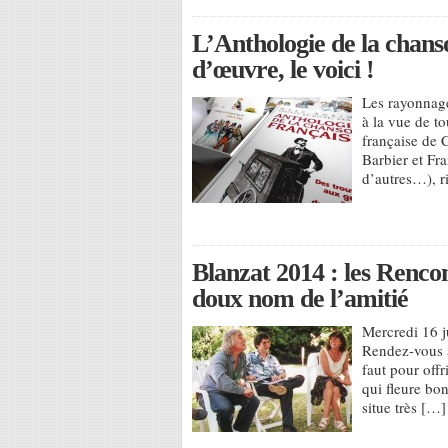
L’Anthologie de la chanson
d’œuvre, le voici !
Les rayonnage
à la vue de to
française de 
Barbier et Fra
d’autres…), r
Blanzat 2014 : les Renco
doux nom de l’amitié
Mercredi 16 j
Rendez-vous à
faut pour off
qui fleure bon
situe très […]