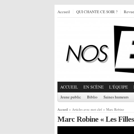
Accueil
QUI CHANTE CE SOIR ?
Revu
ACCUEIL
EN SCÈNE
L'ÉQUIPE
Jeune public
Biblio
Saines humeurs
Accueil
» Articles avec mot clef » Marc Robine
Marc Robine « Les Filles