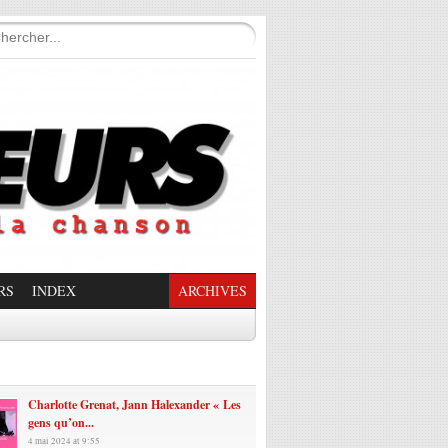
RS
INDEX
ARCHIVES
enade Enchantée
Charlotte Grenat, Jann Halexander « Les
gens qu’on...
4 mai 2024 at 9:55