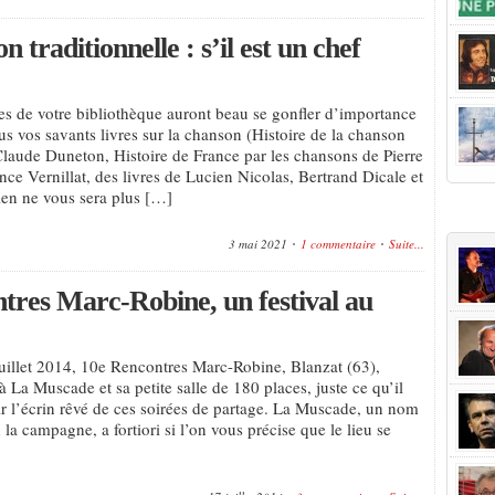
 traditionnelle : s’il est un chef
s de votre bibliothèque auront beau se gonfler d’importance
us vos savants livres sur la chanson (Histoire de la chanson
Claude Duneton, Histoire de France par les chansons de Pierre
nce Vernillat, des livres de Lucien Nicolas, Bertrand Dicale et
ien ne vous sera plus […]
+Popu
3 mai 2021
1 commentaire
Suite...
ntres Marc-Robine, un festival au
uillet 2014, 10e Rencontres Marc-Robine, Blanzat (63),
 La Muscade et sa petite salle de 180 places, juste ce qu’il
rir l’écrin rêvé de ces soirées de partage. La Muscade, un nom
 la campagne, a fortiori si l’on vous précise que le lieu se