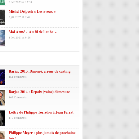
6 déc 2023 at 12:34
Michel Delpech « Les aveux »
2 jan 2025 at 8:47
Mal Armé « Au fil de l’aube »
1 déc 2021 at 9:28
laires
Barjac 2013. Dimoné, erreur de casting
164 Comments
Barjac 2014 : Depoix (vaine) démesure
163 Comments
Lettre de Philippe Torreton à Jean Ferrat
117 Comments
Philippe Meyer : plus jamais de prochaine
fois !