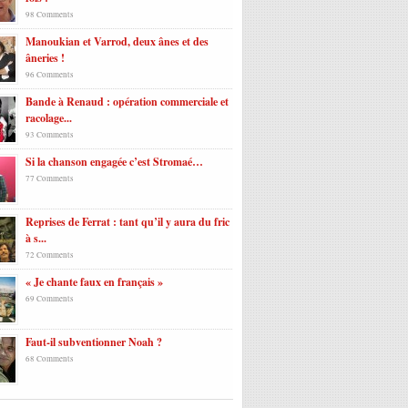
98 Comments
Manoukian et Varrod, deux ânes et des
âneries !
96 Comments
Bande à Renaud : opération commerciale et
racolage...
93 Comments
Si la chanson engagée c’est Stromaé…
77 Comments
Reprises de Ferrat : tant qu’il y aura du fric
à s...
72 Comments
« Je chante faux en français »
69 Comments
Faut-il subventionner Noah ?
68 Comments