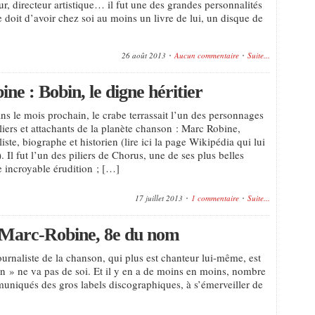
eur, directeur artistique… il fut une des grandes personnalités
doit d’avoir chez soi au moins un livre de lui, un disque de
26 août 2013
Aucun commentaire
Suite...
e : Bobin, le digne héritier
ans le mois prochain, le crabe terrassait l’un des personnages
liers et attachants de la planète chanson : Marc Robine,
aliste, biographe et historien (lire ici la page Wikipédia qui lui
. Il fut l’un des piliers de Chorus, une de ses plus belles
 incroyable érudition ; […]
17 juillet 2013
1 commentaire
Suite...
s Marc-Robine, 8e du nom
urnaliste de la chanson, qui plus est chanteur lui-même, est
on » ne va pas de soi. Et il y en a de moins en moins, nombre
muniqués des gros labels discographiques, à s’émerveiller de