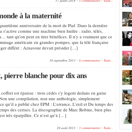
17 juillet 2014
3 commentaires
Suite...
monde à la maternité
nquantième anniversaire de la mort de Piaf. Dans la dernière
ça s’active comme une machine bien huilée : radio, télés,
n… tant qu’on peut en tirer bénéfices. Il n’y a vraiment que ce
mmage américain en grandes pompes, que la télé française
éger différé : Aznavour devait présider […]
10 septembre 2013
8 commentaires
Suite...
, pierre blanche pour dix ans
coffret est épaisse : trois cédés s’y logent dedans en guise
on une compilation, non une anthologie, simplement
 ce qu’il a publié chez EPM : L’errance, L’exil et Du temps des
mps des cerises. La discographie de Marc Robine, bien plus
est très éparpillée. Ce n’est qu’à […]
28 août 2013
3 commentaires
Suite...