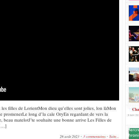
t les filles de LorientMon dieu qu’elles sont jolies, lon làMon
Chan
r se promenerLe long d’la cale OryEn regardant de vers la
8 nov 20
ve, beau matelotJ’te souhaite une bonne arrive Les Filles de
 […]
26 août 2023
3 commentaires
Suite...