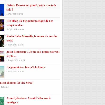
Gaëtan Roussel est grand, est-ce que tu le
sais ?
5 avr 2021 at 2:42
Léo Haag : le big band poétique de nos
temps moder...
5 sept 2021 at 4:04
Radio Babel Marseille, hommes de tous les
cieux
16 fév 2019 at 7:00
Julos Beaucarne « Je me suis rendu souvent
sur la ...
19 sept 2021 at 8:11
La gammine « Jusqu’à la lune »
18 avr 2024 at 7:43
t en champs (et vice-versa)
10 at 6:26
Anne Sylvestre « Avant d’aller sur le
manège »