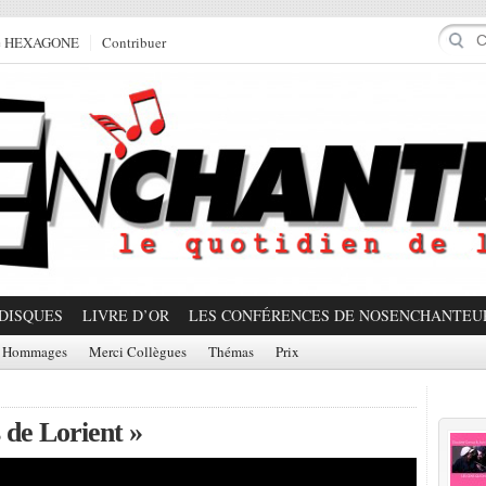
e HEXAGONE
Contribuer
DISQUES
LIVRE D’OR
LES CONFÉRENCES DE NOSENCHANTEU
Hommages
Merci Collègues
Thémas
Prix
Prom
 de Lorient »