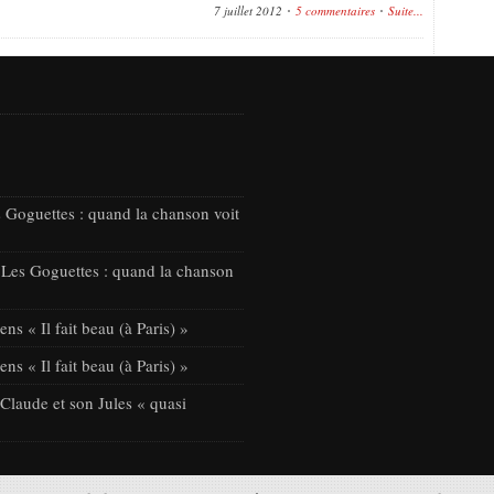
7 juillet 2012
5 commentaires
Suite...
 Goguettes : quand la chanson voit
 Les Goguettes : quand la chanson
ns « Il fait beau (à Paris) »
ns « Il fait beau (à Paris) »
laude et son Jules « quasi