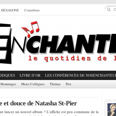
e HEXAGONE
Contribuer
DISQUES
LIVRE D’OR
LES CONFÉRENCES DE NOSENCHANTEU
Hommages
Merci Collègues
Thémas
Prix
Prom
ée et douce de Natasha St-Pier
ur lancer un nouvel album ? L’affiche est peu commune de la