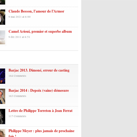
Claude Besson, l’amour de l’Armor
9 mai 2021 at 6:00
Camel Arioui, premier et superbe album
9 déc 2011 at 6:51
laires
Barjac 2013. Dimoné, erreur de casting
164 Comments
Barjac 2014 : Depoix (vaine) démesure
163 Comments
Lettre de Philippe Torreton à Jean Ferrat
117 Comments
Philippe Meyer : plus jamais de prochaine
fois !