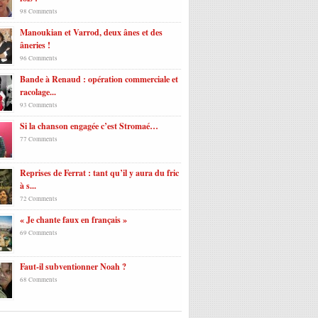
98 Comments
Manoukian et Varrod, deux ânes et des
âneries !
96 Comments
Bande à Renaud : opération commerciale et
racolage...
93 Comments
Si la chanson engagée c’est Stromaé…
77 Comments
Reprises de Ferrat : tant qu’il y aura du fric
à s...
72 Comments
« Je chante faux en français »
69 Comments
Faut-il subventionner Noah ?
68 Comments