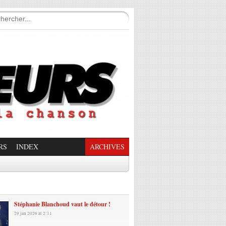
RS
INDEX
ARCHIVES
enade Enchantée
Stéphanie Blanchoud vaut le détour !
29 jan 2026 at 2:11