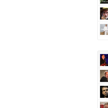
+Popu