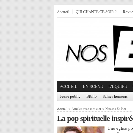
Accueil
QUI CHANTE CE SOIR ?
Revu
ACCUEIL
EN SCÈNE
L'ÉQUIPE
Jeune public
Biblio
Saines humeurs
Accueil
» Articles avec mot clef » Natasha St-Pier
La pop spirituelle inspir
Une église po