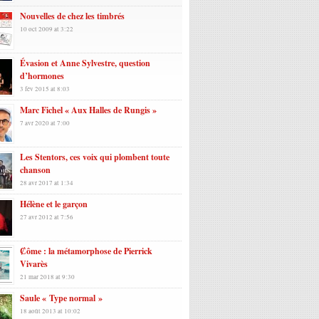
Nouvelles de chez les timbrés
10 oct 2009 at 3:22
Évasion et Anne Sylvestre, question
d’hormones
3 fév 2015 at 8:03
Marc Fichel « Aux Halles de Rungis »
7 avr 2020 at 7:00
Les Stentors, ces voix qui plombent toute
chanson
28 avr 2017 at 1:34
Hélène et le garçon
27 avr 2012 at 7:56
Ȼôme : la métamorphose de Pierrick
Vivarès
21 mar 2018 at 9:30
Saule « Type normal »
18 août 2013 at 10:02