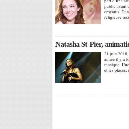
part d’une ar
public avant d
croyants. Dan
religieuse rec
Natasha St-Pier, animati
21 juin 2018
année il y a f
musique. Une 
et les places