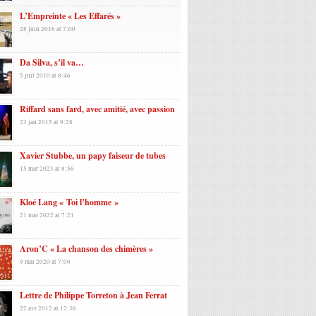
L’Empreinte « Les Effarés »
28 juin 2016 at 7:00
Da Silva, s’il va…
5 juil 2010 at 8:46
Riffard sans fard, avec amitié, avec passion
23 jan 2015 at 9:28
Xavier Stubbe, un papy faiseur de tubes
15 mar 2023 at 8:56
Kloé Lang « Toi l’homme »
21 mar 2022 at 7:21
Aron’C « La chanson des chimères »
9 mai 2020 at 7:00
Lettre de Philippe Torreton à Jean Ferrat
22 avr 2012 at 12:36