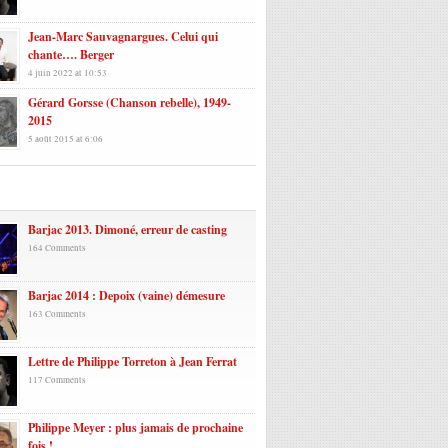
Jean-Marc Sauvagnargues. Celui qui
chante…. Berger
4 juin 2022 at 10:53
Gérard Gorsse (Chanson rebelle), 1949-
2015
5 août 2015 at 6:06
laires
Barjac 2013. Dimoné, erreur de casting
164 Comments
Barjac 2014 : Depoix (vaine) démesure
163 Comments
Lettre de Philippe Torreton à Jean Ferrat
117 Comments
Philippe Meyer : plus jamais de prochaine
fois !