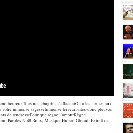
end heureuxTous nos chagrins s’effacentOn a les larmes aux
 votre immense sagesseImmense ferveurFaites-donc pleuvoir
ents de tendressePour que règne l’amourRègne
lann Paroles Noël Roux, Musique Hubert Giraud. Extrait de