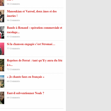
98 Comments
Manoukian et Varrod, deux ânes et des
âneries !
96 Comments
Bande à Renaud : opération commerciale et
racolage...
93 Comments
Si la chanson engagée c’est Stromaé…
77 Comments
Reprises de Ferrat : tant qu’il y aura du fric
à s...
72 Comments
« Je chante faux en français »
69 Comments
Faut-il subventionner Noah ?
68 Comments