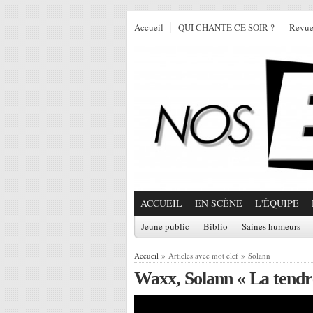
Accueil
QUI CHANTE CE SOIR ?
Revu
ACCUEIL
EN SCÈNE
L'ÉQUIPE
Jeune public
Biblio
Saines humeurs
Accueil
» Articles avec mot clef » Solann
Waxx, Solann « La tendr