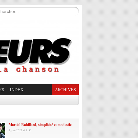
RS
INDEX
ARCHIVES
enade Enchantée
Martial Robillard, simplicité et modestie
4 juin 2021 at 8:56