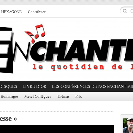
e HEXAGONE
Contribuer
DISQUES
LIVRE D’OR
LES CONFÉRENCES DE NOSENCHANTEU
Hommages
Merci Collègues
Thémas
Prix
Prom
esse »