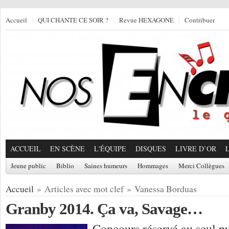
Accueil
QUI CHANTE CE SOIR ?
Revue HEXAGONE
Contribuer
ACCUEIL
EN SCÈNE
L'ÉQUIPE
DISQUES
LIVRE D’OR
Jeune public
Biblio
Saines humeurs
Hommages
Merci Collègues
Accueil
» Articles avec mot clef » Vanessa Borduas
Granby 2014. Ça va, Savage…
Concours réservé au seul pu