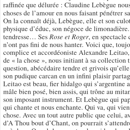
raffinée que délurée : Claudine Lebègue nous
choses de l’amour en nous faisant pénétrer s
On la connaît déjà, Lebègue, elle et son culo
physique d’éduc, son négoce de limonadière. 
Rose et Roger
tendresse… Ses
, en spectacle
n’ont pas fini de nous hanter. Voici que, touj
complice et accordéoniste Alexandre Leitao, 
de « la chose », nous initiant à sa collection t
question, abécédaire tendre et grivois qu’elle
son pudique carcan en un infini plaisir part
Leitao est beau, fier hidalgo qui s’argentine
mâle bien posé, bien assis, qui trône au mitan
son imposant instrument. Et Lebègue qui papi
qui chante et nous enchante. Qui va, qui vient,
chose. Avec un tout autre public que celui, av
d’A Thou bout d’Chant, on pourrait s’attend