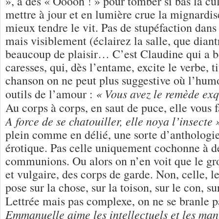
», à des « Ooooh ! » pour tomber si bas la cul
mettre à jour et en lumière crue la mignardis
mieux tendre le vit. Pas de stupéfaction dans 
mais visiblement (éclairez la salle, que dian
beaucoup de plaisir… C’est Claudine qui a be
caresses, qui, dès l’entame, excite le verbe, t
chanson on ne peut plus suggestive où l’hum
« Vous avez le remède exq
outils de l’amour :
Au corps à corps, en saut de puce, elle vous f
A force de se chatouiller, elle noya l’insecte 
plein comme en délié, une sorte d’anthologi
érotique. Pas celle uniquement cochonne à de
communions. Ou alors on n’en voit que le gro
et vulgaire, des corps de garde. Non, celle, l
pose sur la chose, sur la toison, sur le con, su
Lettrée mais pas complexe, on ne se branle p
Emmanuelle aime les intellectuels et les man