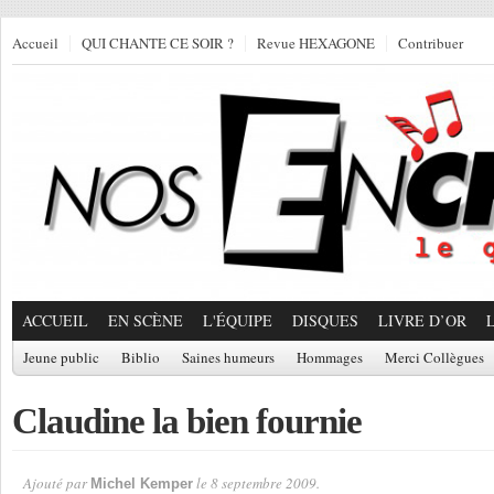
Accueil
QUI CHANTE CE SOIR ?
Revue HEXAGONE
Contribuer
ACCUEIL
EN SCÈNE
L'ÉQUIPE
DISQUES
LIVRE D’OR
Jeune public
Biblio
Saines humeurs
Hommages
Merci Collègues
Claudine la bien fournie
Ajouté par
le 8 septembre 2009.
Michel Kemper
Par