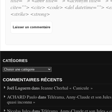
title=""> <abbr title=""> <acronym title="">
cite=""> <cite> <code> <del datetime=""> <
<strike> <strong>
CATÉGORIES
COMMENTAIRES RÉCENTS
Joël Luguern dans
Jeanne Cherhal « Canicule »
ACHARD Paulo
dans
Télérama, Anny-Claude et son Jules
quasi inconnu »
Nicolas Jules
dans
Télérama, Anny-Claude et son Jules « q