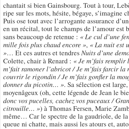
chantait si bien Gainsbourg. Tout à tour, Leb
ripe sur les mots, hésite, bégaye, s’imagine c
Puis ose tout avec l’arrogante assurance d’un
en un récital, tout le champs de l’amour est b
« Le cul d’une f
sans beaucoup de retenue :
mille fois plus chaud encore »
« La nuit est
,
»
Nuits d’une demo
… Et ces autres et tendres
« Je m’fais remplir l
Colette, chair à Renard :
m’fait ramoner l’abricot / Je m’fais farcir la 
couvrir le rigondin / Je m’fais gonfler la mouf
donner du picotin… »
. Sa sélection est large
moyenâgeux (oh, cette légende de Jean le bie
donc vos pucelles, cachez vos puceaux / Gra
citrouille… »
) à Thomas Fersen, Marie Zamb
même… Car le spectre de la gaudriole, de la 
queue ni chatte, mais aussi les atours et, auto