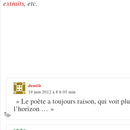
extraits
, etc.
8 Réponses à
Louis Aragon : « Vous n’
cette condamnation de moi »
danièle
19 juin 2012 à 8 h 05 min
» Le poète a toujours raison, qui voit pl
l’horizon … »