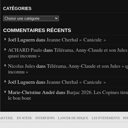
CATÉGORIES
COMMENTAIRES RÉCENTS
Joël Luguern dans
Jeanne Cherhal « Canicule »
ACHARD Paulo
dans
Télérama, Anny-Claude et son Jules
quasi inconnu »
Nicolas Jules
dans
Télérama, Anny-Claude et son Jules « q
inconnu »
Joël Luguern dans
Jeanne Cherhal « Canicule »
Marie-Christine André dans
Barjac 2026. Les Copines tie
le bon bout
ACCUEIL
EN SCÈNE
INTERVIEWS
LANCER DE DISQUE
LES ÉVÉNEMENTS
PO