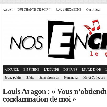
Accueil
QUI CHANTE CE SOIR ?
Revue HEXAGONE
Contribuer
ACCUEIL
EN SCÈNE
L'ÉQUIPE
DISQUES
LIVRE D’OR
Jeune public
Biblio
Saines humeurs
Hommages
Merci Collègues
Louis Aragon : « Vous n’obtiendr
condamnation de moi »