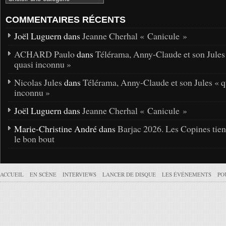
COMMENTAIRES RÉCENTS
Joël Luguern dans
Jeanne Cherhal « Canicule »
ACHARD Paulo
dans
Télérama, Anny-Claude et son Jules
quasi inconnu »
Nicolas Jules
dans
Télérama, Anny-Claude et son Jules « q
inconnu »
Joël Luguern dans
Jeanne Cherhal « Canicule »
Marie-Christine André dans
Barjac 2026. Les Copines tie
le bon bout
ACCUEIL
EN SCÈNE
INTERVIEWS
LANCER DE DISQUE
LES ÉVÉNEMENTS
PO