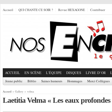
Accueil
QUI CHANTE CE SOIR ?
Revue HEXAGONE
Contribuer
ACCUEIL
EN SCÈNE
L'ÉQUIPE
DISQUES
LIVRE D’OR
Jeune public
Biblio
Saines humeurs
Hommages
Merci Collègues
Accueil
» Gallery » velma
Laetitia Velma « Les eaux profondes