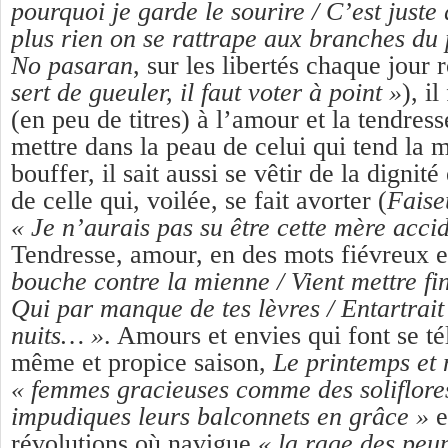
pourquoi je garde le sourire / C’est just
plus rien on se rattrape aux branches du 
No pasaran
, sur les libertés chaque jour
sert de gueuler, il faut voter à point »
), i
(en peu de titres) à l’amour et la tendress
mettre dans la peau de celui qui tend la 
bouffer, il sait aussi se vêtir de la dignité
de celle qui, voilée, se fait avorter (
Faise
« Je n’aurais pas su être cette mère accid
Tendresse, amour, en des mots fiévreux e
bouche contre la mienne / Vient mettre fin
Qui par manque de tes lèvres / Entartrait
nuits… »
. Amours et envies qui font se t
même et propice saison,
Le printemps et
« femmes gracieuses comme des soliflore
impudiques leurs balconnets en grâce »
e
révolutions où navigue
« la rage des peup