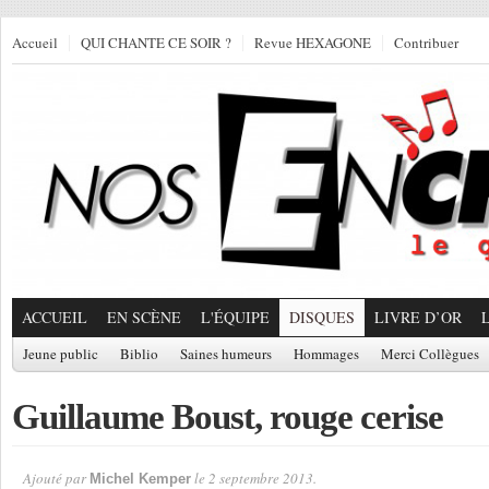
Accueil
QUI CHANTE CE SOIR ?
Revue HEXAGONE
Contribuer
ACCUEIL
EN SCÈNE
L'ÉQUIPE
DISQUES
LIVRE D’OR
Jeune public
Biblio
Saines humeurs
Hommages
Merci Collègues
Guillaume Boust, rouge cerise
Ajouté par
le 2 septembre 2013.
Michel Kemper
Par