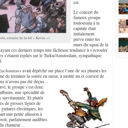
est.
Le concert du
fameux groupe
toulousain à la
capitale était
initialement
te, extraite de la bd « Kevin »)
prévu entre les
murs du squat de la
ayant ces derniers temps une fâcheuse tendance à s’écrouler
les s’étaient repliés sur le Turku/Amsterdam, sympathique
l.
nchanteurs
avait dépêché sur place l’une de ses plumes les
mé de terminer la soirée en sueur, à moitié nu et couvert de
ous n’avons pas été déçus…
nvi, le groupe s’est donc
 albums, une spécialité de
k survitaminée. Et plutôt
ges de grosses lignes de
 guitares électriques, les
part une petite allusion à
roit, parfaitement audibles
t du chanteur…