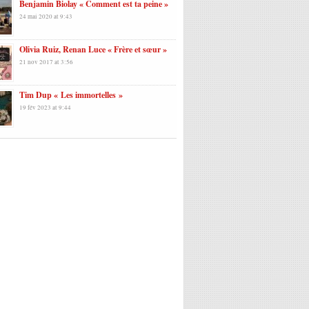
Benjamin Biolay « Comment est ta peine »
24 mai 2020 at 9:43
Olivia Ruiz, Renan Luce « Frère et sœur »
21 nov 2017 at 3:56
Tim Dup « Les immortelles »
19 fév 2023 at 9:44