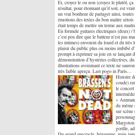
Et, croyez le ou non (croyez le plutôt, ç
résultat, pour étonnant qu’il soit, est vra
un vrai bonheur de partager ainsi, toutes
émotions des textes du bon maître sétois 
était temps de mettre un terme aux maitr
En formule guitares électriques (deux) / ba
c’est peu dire que le batteur n’est pas 
les intimes) envoient du lourd et du très 
plaisir du public plus ou moins imbibé 
prompt à exprimer sa joie en se lançant d
démonstration d’hystéries collectives, du
illustrations avoisinant ce texte ne sauro
très faible aperçu. Last pogo in Paris…
Histoire d
coude) en
le concert
intermèdes
« Animateu
du même no
sur scène 
personnage
Margoton l
gorille, a
Du grand spectacle, hénaurme, mais jamais