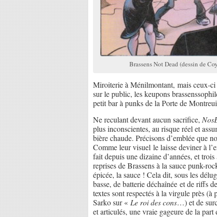
Brassens Not Dead (dessin de Coyo
Miroiterie à Ménilmontant, mais ceux-ci 
sur le public, les keupons brassenssophi
petit bar à punks de la Porte de Montreui
Ne reculant devant aucun sacrifice,
NosE
plus inconscientes, au risque réel et assu
bière chaude. Précisons d’emblée que n
Comme leur visuel le laisse deviner à l’e
fait depuis une dizaine d’années, et trois
reprises de Brassens à la sauce punk-roc
épicée, la sauce ! Cela dit, sous les délu
basse, de batterie déchaînée et de riffs de
textes sont respectés à la virgule près (à 
Sarko sur «
Le roi des cons
…) et de surc
et articulés, une vraie gageure de la par