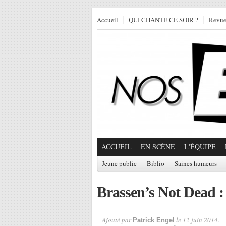
Accueil
QUI CHANTE CE SOIR ?
Revu
ACCUEIL
EN SCÈNE
L'ÉQUIPE
Jeune public
Biblio
Saines humeurs
Brassen’s Not Dead :
Ajouté par
le 12 juin 2014.
Patrick Engel