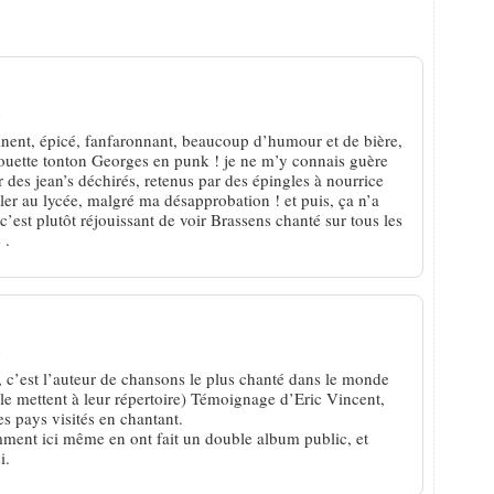
ad : Tonton Georges bande encore !
n
rtinent, épicé, fanfaronnant, beaucoup d’humour et de bière,
chouette tonton Georges en punk ! je ne m’y connais guère
r des jean’s déchirés, retenus par des épingles à nourrice
er au lycée, malgré ma désapprobation ! et puis, ça n’a
’est plutôt réjouissant de voir Brassens chanté sur tous les
 .
n
, c’est l’auteur de chansons le plus chanté dans le monde
le mettent à leur répertoire) Témoignage d’Eric Vincent,
s pays visités en chantant.
ment ici même en ont fait un double album public, et
i.