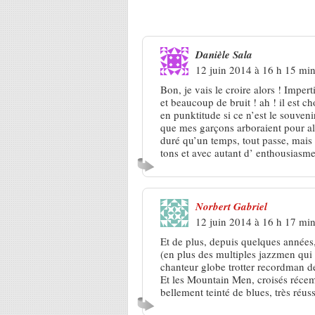
5 Réponses à
Brassen’s Not De
Danièle Sala
12 juin 2014 à 16 h 15 mi
Bon, je vais le croire alors ! Impe
et beaucoup de bruit ! ah ! il est 
en punktitude si ce n’est le souveni
que mes garçons arboraient pour all
duré qu’un temps, tout passe, mais c
tons et avec autant d’ enthousiasme
Norbert Gabriel
12 juin 2014 à 16 h 17 mi
Et de plus, depuis quelques années
(en plus des multiples jazzmen qui 
chanteur globe trotter recordman de
Et les Mountain Men, croisés récem
bellement teinté de blues, très réuss