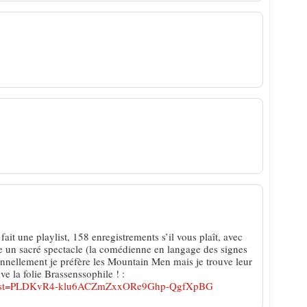
n
n
n
fait une playlist, 158 enregistrements s’il vous plaît, avec
re un sacré spectacle (la comédienne en langage des signes
sonnellement je préfère les Mountain Men mais je trouve leur
ive la folie Brassenssophile ! :
st?list=PLDKvR4-klu6ACZmZxxORe9Ghp-QgfXpBG