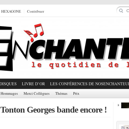
e HEXAGONE
Contribuer
DISQUES
LIVRE D’OR
LES CONFÉRENCES DE NOSENCHANTEU
Hommages
Merci Collègues
Thémas
Prix
 Tonton Georges bande encore !
Prom
Partager!