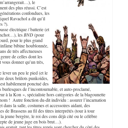
a m’arrangerait…), le
iment des plus réussi. C’est
 générations confondues, les
(quel Ravachol a dit qu’il
es ?).
sse électrique / batterie (et
manchot…), les
BND
(pour
lourd, pour le plus grand
d’infâme bibine houblonnée,
ans de très affectueuses
 genre de celles dont les
nt vous donner qu’un très,
e lever un peu le pied (et le
tre deux brûlots punkoïdes,
 est habilement ponctué des
 burlesques de l’incontournable, et auto-proclamé,
r à la Kon », spécialiste hors catégories de la blagounette
m ! Autre fonction du-dit individu : assurer l’incarnation
et dans la salle, costumes et accessoires aidant, des
s de Brassens au fil des titres interprétés (tour à tour
a jeune bergère, le roi des cons déjà cité ou le célèbre
depte de jeune juge en bois brut…).
 gratuit, tant les titres repris vont chercher du côté des