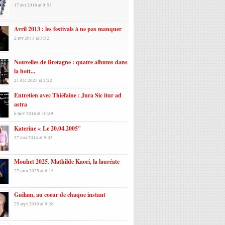
17 avr 2016 at 9:53
Avril 2013 : les festivals à ne pas manquer
2 avr 2013 at 3:32
Nouvelles de Bretagne : quatre albums dans
la hott...
21 déc 2025 at 2:22
Entretien avec Thiéfaine : Jura Sic itur ad
astra
6 nov 2016 at 10:49
Katerine « Le 20.04.2005″
27 mai 2014 at 9:05
Mouhet 2025. Mathilde Kaori, la lauréate
27 juin 2025 at 6:18
Guilam, au coeur de chaque instant
25 sept 2019 at 9:26