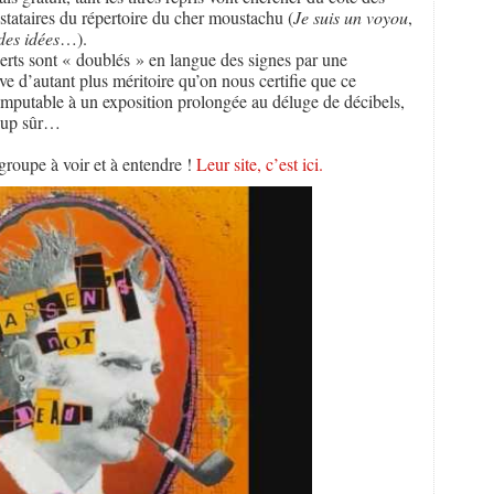
stataires du répertoire du cher moustachu (
Je suis un voyou
,
des idées
…).
certs sont « doublés » en langue des signes par une
ve d’autant plus méritoire qu’on nous certifie que ce
 imputable à un exposition prolongée au déluge de décibels,
coup sûr…
groupe à voir et à entendre !
Leur site, c’est ici.