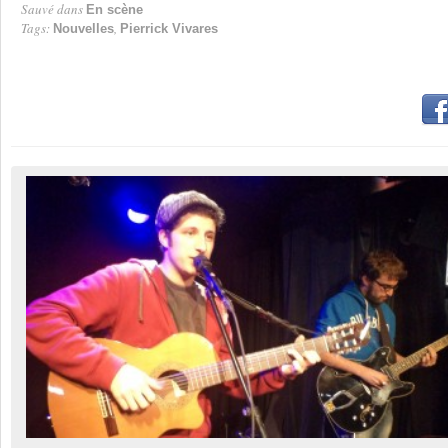
Sauvé dans
En scène
Tags:
,
Nouvelles
Pierrick Vivares