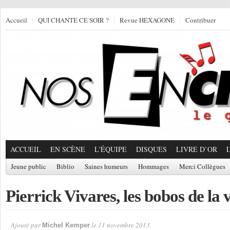
Accueil
QUI CHANTE CE SOIR ?
Revue HEXAGONE
Contribuer
ACCUEIL
EN SCÈNE
L'ÉQUIPE
DISQUES
LIVRE D’OR
Jeune public
Biblio
Saines humeurs
Hommages
Merci Collègues
Pierrick Vivares, les bobos de la 
Ajouté par
le 11 novembre 2013.
Michel Kemper
Par