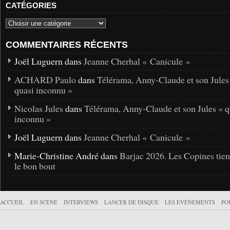
CATÉGORIES
COMMENTAIRES RÉCENTS
Joël Luguern dans
Jeanne Cherhal « Canicule »
ACHARD Paulo
dans
Télérama, Anny-Claude et son Jules
quasi inconnu »
Nicolas Jules
dans
Télérama, Anny-Claude et son Jules « q
inconnu »
Joël Luguern dans
Jeanne Cherhal « Canicule »
Marie-Christine André dans
Barjac 2026. Les Copines tie
le bon bout
ACCUEIL
EN SCÈNE
INTERVIEWS
LANCER DE DISQUE
LES ÉVÉNEMENTS
PO