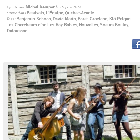
Ajouté par
le 15 juin 2014.
Michel Kemper
Par
Sauvé dans
,
,
Festivals
L'Équipe
Québec-Acadie
Tags:
,
,
,
,
,
Benjamin Schoos
David Marin
Forêt
Groeland
Klô Pelgag
,
,
,
,
Les Chercheurs d'or
Les Hay Babies
Nouvelles
Soeurs Boulay
Tadoussac