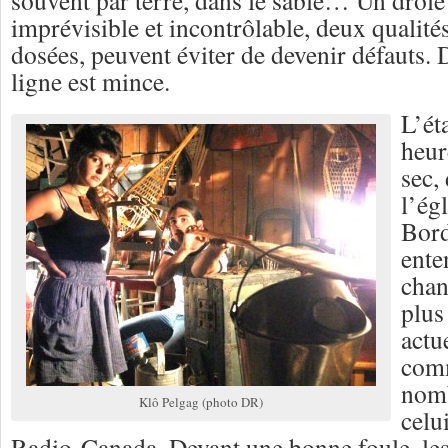
souvent par terre, dans le sable… Un drôl
imprévisible et incontrôlable, deux qualité
dosées, peuvent éviter de devenir défauts. 
ligne est mince.
L’ét
heur
sec,
l’égl
Bord
ente
chan
plus
actu
comm
nomb
Klô Pelgag (photo DR)
celu
Radio-Canada. Devant une bonne foule, les