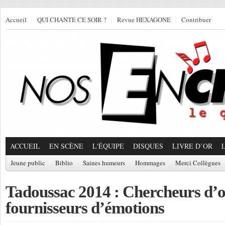
Accueil
QUI CHANTE CE SOIR ?
Revue HEXAGONE
Contribuer
ACCUEIL
EN SCÈNE
L'ÉQUIPE
DISQUES
LIVRE D’OR
Jeune public
Biblio
Saines humeurs
Hommages
Merci Collègues
Tadoussac 2014 : Chercheurs d’o
fournisseurs d’émotions