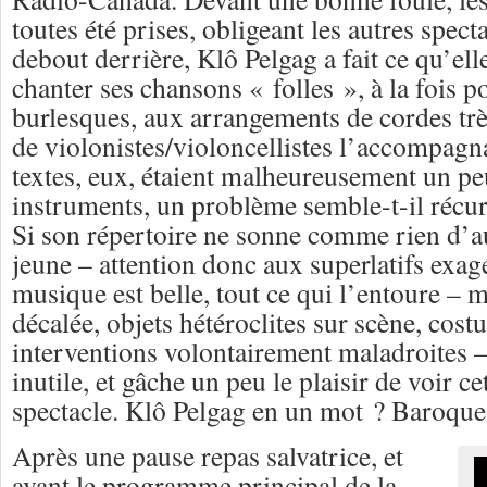
toutes été prises, obligeant les autres specta
debout derrière, Klô Pelgag a fait ce qu’elle
chanter ses chansons « folles », à la fois p
burlesques, aux arrangements de cordes très
de violonistes/violoncellistes l’accompagna
textes, eux, étaient malheureusement un pe
instruments, un problème semble-t-il récurr
Si son répertoire ne sonne comme rien d’aut
jeune – attention donc aux superlatifs exagé
musique est belle, tout ce qui l’entoure – 
décalée, objets hétéroclites sur scène, cost
interventions volontairement maladroites 
inutile, et gâche un peu le plaisir de voir cet
spectacle. Klô Pelgag en un mot ? Baroque
Après une pause repas salvatrice, et
avant le programme principal de la