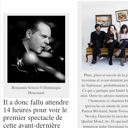
Pluie, pluie et encore de la 
troisième et avant-dernière jo
de Tadoussac, probablement l
Benjamin Schoos © Dominique
Ce qui a quelque peu limité le
Houcmant
sites. Outre les artistes menti
Il a donc fallu attendre
l’humoriste et chanteur F
spectacles en autant de jours
14 heures pour voir le
Patrice Michaud, Sarah Toussa
premier spectacle de
Nevsky, Garoche ta sacoche,
Qualité Motel, etc. Et spectacl
cette avant-dernière
formation indie Groenland
(n