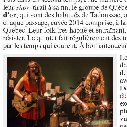
leur
show
tirait à sa fin, le groupe de Qué
d’or
, qui sont des habitués de Tadoussac, o
chaque passage, cuvée 2014 comprise, à la
Québec. Leur folk très habité et entraînant
résister. Le quintet fait régulièrement des
par les temps qui courent. À bon entende
Le
d
d
av
De
ét
ex
pl
vu
pe