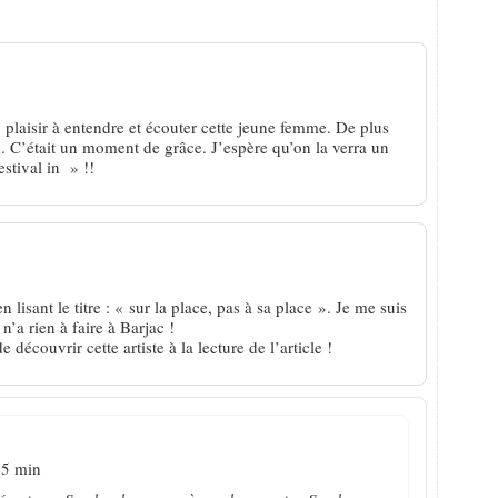
aire Danjou, sur la place, pas à sa place
nd plaisir à entendre et écouter cette jeune femme. De plus
on. C’était un moment de grâce. J’espère qu’on la verra un
stival in » !!
 lisant le titre : « sur la place, pas à sa place ». Je me suis
 n’a rien à faire à Barjac !
découvrir cette artiste à la lecture de l’article !
45 min