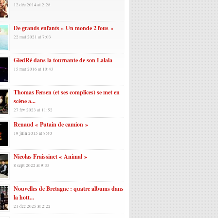
12 déc 2014 at 2:28
De grands enfants « Un monde 2 fous »
22 mai 2021 at 7:03
GiedRé dans la tournante de son Lalala
15 mar 2016 at 10:43
Thomas Fersen (et ses complices) se met en
scène a...
27 fév 2023 at 11:52
Renaud « Putain de camion »
19 juin 2015 at 8:40
Nicolas Fraissinet « Animal »
8 sept 2022 at 9:35
Nouvelles de Bretagne : quatre albums dans
la hott...
21 déc 2025 at 2:22