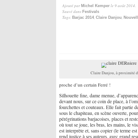
Ajouté par
le 9 août 2014.
Michel Kemper
Sauvé dans
Festivals
Tags:
,
,
Barjac 2014
Claire Danjou
Nouvel
Claire Danjou, à proximité 
proche d’un certain Ferré !
Silhouette fine, dame menue, d’apparence 
devant nous, sur ce coin de place, à l’omb
fourchettes et couteaux. Elle fait partie d
sous le chapiteau, en scène ouverte, pour
pérégrinations barjacoises, places et res
où tout se joue, les bras, les mains, le vi
est interprète et, sans copier (le terme 
rend justice à ses auteurs, avec grand res