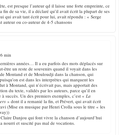
rète, est presque l’auteur qd il laisse une forte empreinte, ce
fin de sa vie, il a déclaré qu’il avait écrit la plupart de ses
 qui avait tant écrit pour lui, avait répondu : « Serge
t auteur ou co-auteur de 4-5 chansons
26 min
 dernières années… Il a eu parfois des mots déplacés sur
ut-être un reste de souvenirs quand il voyait dans les
 de Montand et de Mouloudji dans la chanson, qui
puisqu’on est dans les interprètes qui marquent les
lut à Montand, qui n’écrivait pas, mais apportait des
on du texte, validés par les auteurs, parce qu’il en
e à succès. Un des premiers exemples, c’est «
La
ers
» dont il a remanié la fin, et Prévert, qui avait écrit
ravi (Mise en musique par Henri Crolla sous le titre « les
way))
 Claire Danjou qui font vivre la chanson d’aujourd’hui
 a nourri et suscité pas mal de vocations.