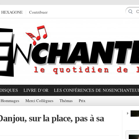
e HEXAGONE
Contribuer
DISQUES
LIVRE D’OR
LES CONFÉRENCES DE NOSENCHANTEU
Hommages
Merci Collègues
Thémas
Prix
anjou, sur la place, pas à sa
Prom