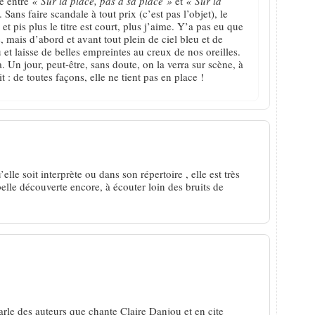
té entre
« Sur la place, pas à sa place »
et
« Sur la
. Sans faire scandale à tout prix (c’est pas l’objet), le
 et pis plus le titre est court, plus j’aime. Y’a pas eu que
 mais d’abord et avant tout plein de ciel bleu et de
u et laisse de belles empreintes au creux de nos oreilles.
. Un jour, peut-être, sans doute, on la verra sur scène, à
it : de toutes façons, elle ne tient pas en place !
le soit interprète ou dans son répertoire , elle est très
lle découverte encore, à écouter loin des bruits de
parle des auteurs que chante Claire Danjou et en cite