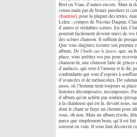
Brel ou Vian, d’autres encore. Mais la da
cousu main par de beaux paroliers et com
chanteur]
, pour la plupart des textes, m
Leleu ; compos de Nicolas Daquin, Clair
d’autres et véritables scènes.
En fait, Cl
pourrait facilement devenir un(e) de vos 
des scènes chanson. Il suffirait de pres
Que vous daigniez écouter son premier et
album,
De l’huile sur le fauve
, que, au 
place, vous arrêtiez vos pas pour recevoir
chanson-là, une chanson faite de grâces 
d’audaces, qui veut d’l'amour et le dit, p
confondants qui vont d’espoirs à souffra
d’avancées et de mélancolies. De saluta
aussi, où l’homme tient toujours sa place
histoires décomposées, recomposées. Pas
d’album qu’on achète par soutien (presqu
à la chanteuse qui est là, devant nous, sur
dont le chant se fraye un chemin pour all
vous, oh non. Mais un album résolu, déter
parce que simplement beau, qu’il est fai
souvent en vain. Il vous faut découvrir c