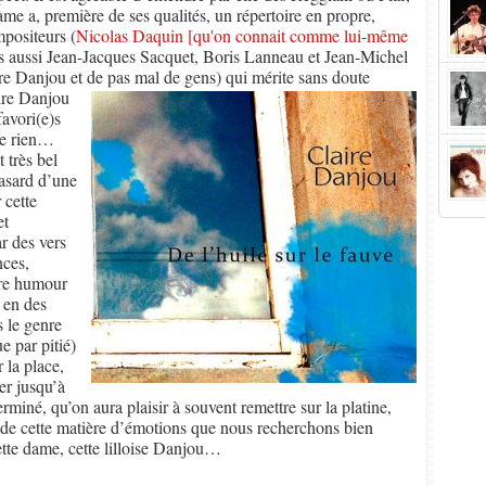
me a, première de ses qualités, un répertoire en propre,
positeurs (
Nicolas Daquin [qu'on connait comme lui-même
ais aussi Jean-Jacques Sacquet, Boris Lanneau et Jean-Michel
e Danjou et de pas mal de gens) qui mérite sans doute
aire Danjou
favori(e)s
que rien…
 très bel
hasard d’une
 cette
et
ar des vers
nces,
ire humour
 en des
 le genre
e par pitié)
 la place,
er jusqu’à
miné, qu’on aura plaisir à souvent remettre sur la platine,
t de cette matière d’émotions que nous recherchons bien
ette dame, cette lilloise Danjou…