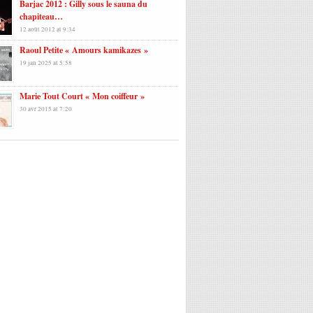
Barjac 2012 : Gilly sous le sauna du
chapiteau…
12 août 2012 at 9:34
Raoul Petite « Amours kamikazes »
19 jan 2025 at 5:58
Marie Tout Court « Mon coiffeur »
30 avr 2015 at 7:20