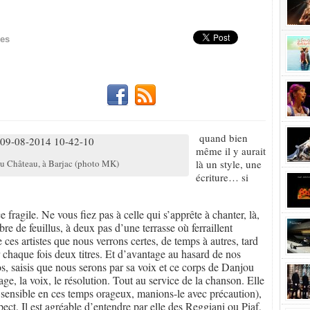
Partager!
les
quand bien
même il y aurait
du Château, à Barjac (photo MK)
là un style, une
écriture… si
fragile. Ne vous fiez pas à celle qui s’apprête à chanter, là,
re de feuillus, à deux pas d’une terrasse où ferraillent
e ces artistes que nous verrons certes, de temps à autres, tard
 chaque fois deux titres. Et d’avantage au hasard de nos
tos, saisis que nous serons par sa voix et ce corps de Danjou
sage, la voix, le résolution. Tout au service de la chanson. Elle
est sensible en ces temps orageux, manions-le avec précaution),
pect. Il est agréable d’entendre par elle des Reggiani ou Piaf,