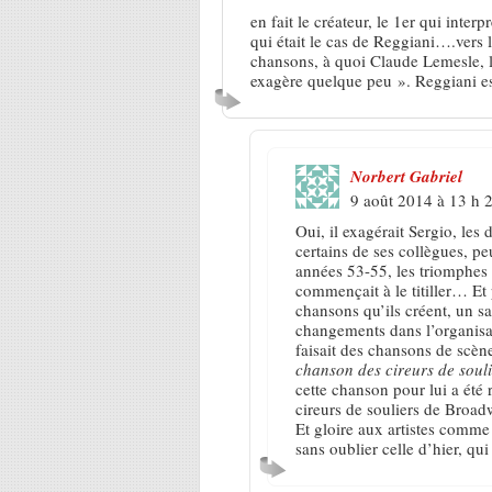
en fait le créateur, le 1er qui interp
qui était le cas de Reggiani….vers la 
chansons, à quoi Claude Lemesle, lui
exagère quelque peu ». Reggiani es
Norbert Gabriel
9 août 2014 à 13 h 
Oui, il exagérait Sergio, les
certains de ses collègues, pe
années 53-55, les triomphes
commençait à le titiller… Et 
chansons qu’ils créent, un sa
changements dans l’organisati
faisait des chansons de scèn
chanson des cireurs de souli
cette chanson pour lui a été 
cireurs de souliers de Broad
Et gloire aux artistes comme
sans oublier celle d’hier, qui