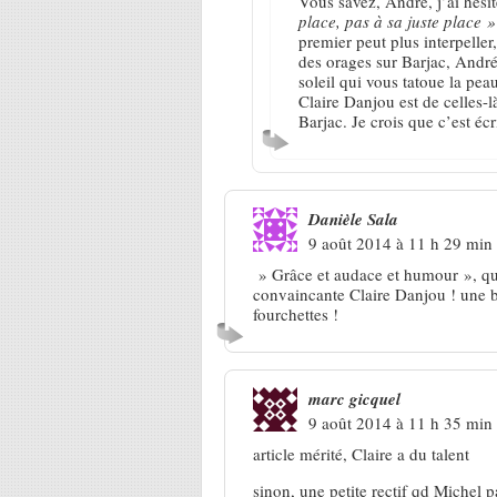
Vous savez, André, j’ai hési
place, pas à sa juste place »
premier peut plus interpeller,
des orages sur Barjac, André,
soleil qui vous tatoue la pea
Claire Danjou est de celles-là
Barjac. Je crois que c’est écr
Danièle Sala
9 août 2014 à 11 h 29 min
» Grâce et audace et humour », qu’el
convaincante Claire Danjou ! une be
fourchettes !
marc gicquel
9 août 2014 à 11 h 35 min
article mérité, Claire a du talent
sinon, une petite rectif qd Michel 