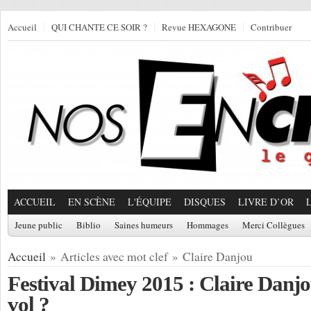
Accueil
QUI CHANTE CE SOIR ?
Revue HEXAGONE
Contribuer
ACCUEIL
EN SCÈNE
L'ÉQUIPE
DISQUES
LIVRE D’OR
Jeune public
Biblio
Saines humeurs
Hommages
Merci Collègues
Accueil
» Articles avec mot clef » Claire Danjou
Festival Dimey 2015 : Claire Danjo
vol ?