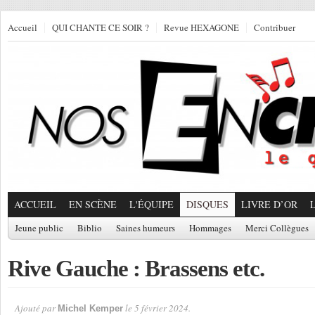
Accueil
QUI CHANTE CE SOIR ?
Revue HEXAGONE
Contribuer
ACCUEIL
EN SCÈNE
L'ÉQUIPE
DISQUES
LIVRE D’OR
Jeune public
Biblio
Saines humeurs
Hommages
Merci Collègues
Rive Gauche : Brassens etc.
Ajouté par
le 5 février 2024.
Michel Kemper
Par