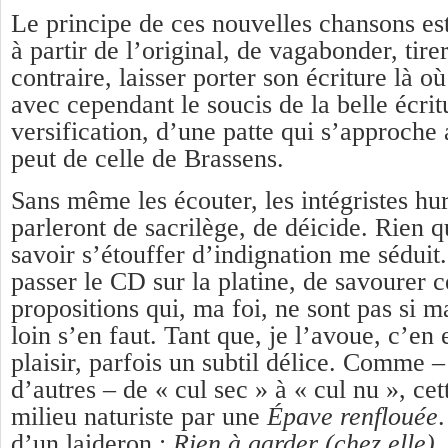
Le principe de ces nouvelles chansons est 
à partir de l’original, de vagabonder, tire
contraire, laisser porter son écriture là o
avec cependant le soucis de la belle écrit
versification, d’une patte qui s’approche 
peut de celle de Brassens.
Sans même les écouter, les intégristes hur
parleront de sacrilège, de déicide. Rien q
savoir s’étouffer d’indignation me séduit
passer le CD sur la platine, de savourer 
propositions qui, ma foi, ne sont pas si 
loin s’en faut. Tant que, je l’avoue, c’en
plaisir, parfois un subtil délice. Comme
d’autres – de « cul sec » à « cul nu », ce
milieu naturiste par une
É
pave renflouée
d’un laideron :
Rien à garder (chez elle)
.