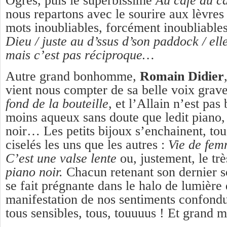
Ogres, puis le superbissime
Au café du c
nous repartons avec le sourire aux lèvres
mots inoubliables, forcément inoubliable
Dieu / juste au d’ssus d’son paddock / elle 
mais c’est pas réciproque…
Autre grand bonhomme,
Romain Didier
vient nous compter de sa belle voix grav
fond de la bouteille
, et l’Allain n’est pas 
moins aqueux sans doute que ledit piano, 
noir… Les petits bijoux s’enchainent, tou
ciselés les uns que les autres :
Vie de fem
C’est une valse lente
ou, justement, le tr
piano noir.
Chacun retenant son dernier s
se fait prégnante dans le halo de lumière
manifestation de nos sentiments confondu
tous sensibles, tous, touuuus ! Et grand 