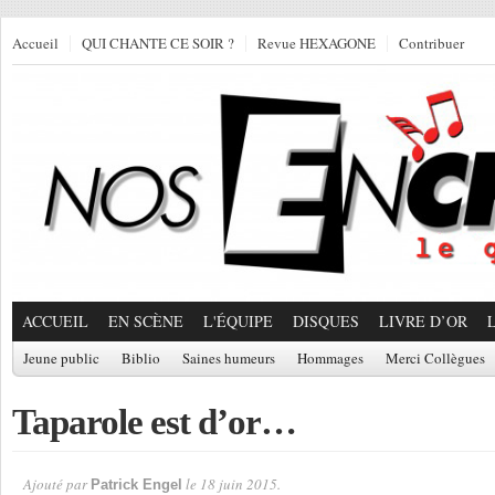
Accueil
QUI CHANTE CE SOIR ?
Revue HEXAGONE
Contribuer
ACCUEIL
EN SCÈNE
L'ÉQUIPE
DISQUES
LIVRE D’OR
Jeune public
Biblio
Saines humeurs
Hommages
Merci Collègues
Taparole est d’or…
Ajouté par
le 18 juin 2015.
Patrick Engel
Par