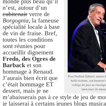
monde plus beau qu’il
n’est, autour d’un
cubitenair
verre de
Borgognia
, la fameuse
spécialité locale à base
de vin de fraise. Bref,
toutes les conditions
sont réunies pour
accueillir dignement
Fredo, des Ogres de
Barback
et son
hommage à Renaud.
Pour Norbert Gabriel, auteur d
J’aurais bien écrit que
belle écriture, son humour t
c’était hommage ET
voltige du jazz au classiqu
morceaux de musiq
dessert, mais je ne
m’abaisserais pas à ce style de jeu de mo
je laisserai à certains jeunes blogs music