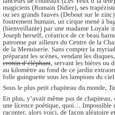
lanceurs de couteaux (Les Yeux d’la tête)
magiciens (Romain Didier), ses trapézist
ou ses grands fauves (Debout sur le zinc)
foutrement humain, un cirque mené à bag
(bienveillante) par une madame Loyale i
Joseph herself, créatrice de ce beau barn
patronne par ailleurs du Centre de la Chan
de la Menuiserie. Sans compter la myria
préparant les scènes, vendant les disques
crottin d’éléphant
, servant les bières ou d
au kilomètre au fond de ce jardin extraord
folle guinguette sous les lampions du ci
Sous le plus petit chapiteau du monde,
Ta
En plus, y’avait même pas de chapiteau, 
une licence poétique, quoi… Impossible 
raconter, alors voici, de façon aléatoire e