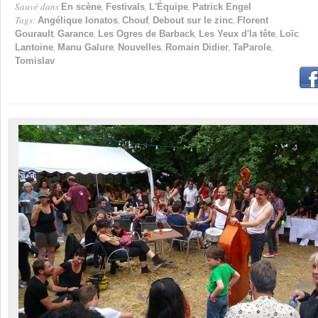
Sauvé dans
,
,
,
En scène
Festivals
L'Équipe
Patrick Engel
Tags:
,
,
,
Angélique Ionatos
Chouf
Debout sur le zinc
Florent
,
,
,
,
Gourault
Garance
Les Ogres de Barback
Les Yeux d'la tête
Loïc
,
,
,
,
,
Lantoine
Manu Galure
Nouvelles
Romain Didier
TaParole
Tomislav