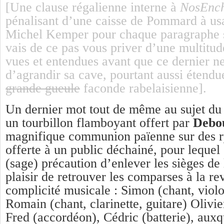
[Une clause régalienne interne à
NosEnch
pénalisant d’une caisse de Pommard à us
Michel Kemper pour chaque paragraphe su
vais de ce pas vous priver d’une multitud
vues et entendues avant que ce dernier ne
d’agrandir sa cave, pourtant aussi étendu
grande gueule
faconde rabelaisienne].
Un dernier mot tout de même au sujet du 
un tourbillon flamboyant offert par
Debou
magnifique communion païenne sur des r
offerte à un public déchainé, pour lequel 
(sage) précaution d’enlever les sièges de
plaisir de retrouver les comparses à la re
complicité musicale : Simon (chant, violo
Romain (chant, clarinette, guitare) Olivi
Fred (accordéon), Cédric (batterie), auxq