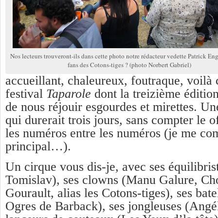
Nos lecteurs trouveront-ils dans cette photo notre rédacteur vedette Patrick Eng
fans des Cotons-tiges ? (photo Norbert Gabriel)
accueillant, chaleureux, foutraque, voilà 
festival
Taparole
dont la treizième éditio
de nous réjouir esgourdes et mirettes. Un
qui durerait trois jours, sans compter le o
les numéros entre les numéros (je me com
principal…).
Un cirque vous dis-je, avec ses équilibris
Tomislav), ses clowns (Manu Galure, Cho
Gourault, alias les Cotons-tiges), ses bat
Ogres de Barback), ses jongleuses (Angél