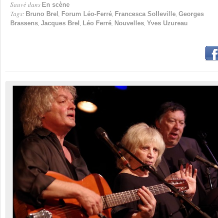
Sauvé dans
En scène
Tags:
,
,
,
Bruno Brel
Forum Léo-Ferré
Francesca Solleville
Georges
,
,
,
,
Brassens
Jacques Brel
Léo Ferré
Nouvelles
Yves Uzureau