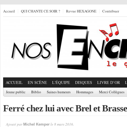
Accueil
QUI CHANTE CE SOIR ?
Revue HEXAGONE
Contribuer
ACCUEIL
EN SCÈNE
L'ÉQUIPE
DISQUES
LIVRE D’OR
Jeune public
Biblio
Saines humeurs
Hommages
Merci Collègues
Ferré chez lui avec Brel et Brass
Ajouté par
le 8 mars 2016.
Michel Kemper
Par