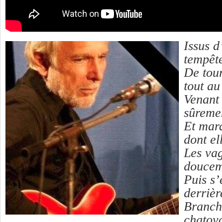
Issus d
tempête
De tou
tout au
Venant
sûreme
Et mar
dont el
Les va
doucem
Puis s’
derrièr
Branch
chatoya