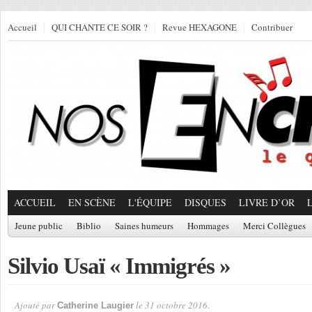
Accueil
QUI CHANTE CE SOIR ?
Revue HEXAGONE
Contribuer
ACCUEIL
EN SCÈNE
L'ÉQUIPE
DISQUES
LIVRE D’OR
Jeune public
Biblio
Saines humeurs
Hommages
Merci Collègues
Silvio Usaï « Immigrés »
Ajouté par
le 31 octobre 2016.
Catherine Laugier
Par