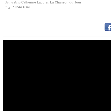
Sauvé dans
,
Catherine Laugier
La Chanson du Jour
Tags:
Silvio Usaï