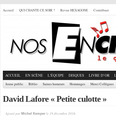
Accueil
QUI CHANTE CE SOIR ?
Revue HEXAGONE
Contribuer
ACCUEIL
EN SCÈNE
L'ÉQUIPE
DISQUES
LIVRE D’OR
Jeune public
Biblio
Saines humeurs
Hommages
Merci Collègues
David Lafore « Petite culotte »
Ajouté par
le 19 décembre 2016.
Michel Kemper
Par