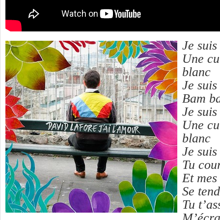
Je suis
Une cul
blanc
Je suis
Bam b
Je suis
Une cul
blanc
Je suis
Tu cour
Et mes 
Se tend
Tu t’as
M’écras