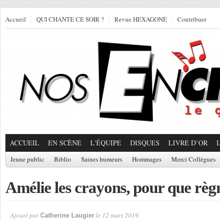
Accueil
QUI CHANTE CE SOIR ?
Revue HEXAGONE
Contribuer
ACCUEIL
EN SCÈNE
L'ÉQUIPE
DISQUES
LIVRE D’OR
Jeune public
Biblio
Saines humeurs
Hommages
Merci Collègues
Amélie les crayons, pour que rè
Ajouté par
le 12 mars 2019.
Catherine Laugier
Par