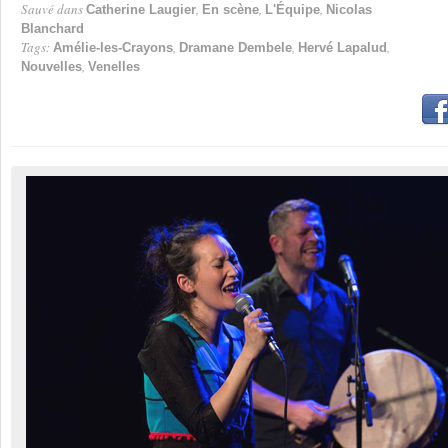
Sauvé dans
,
,
,
Catherine Laugier
En scène
L'Équipe
Nicolas
Blanchard
Tags:
,
,
,
Amélie-les-Crayons
Dramane Dembele
Hervé Lapalud
,
Nouvelles
Venelles