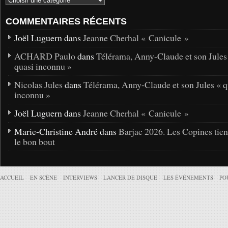
COMMENTAIRES RÉCENTS
Joël Luguern dans
Jeanne Cherhal « Canicule »
ACHARD Paulo
dans
Télérama, Anny-Claude et son Jules
quasi inconnu »
Nicolas Jules
dans
Télérama, Anny-Claude et son Jules « q
inconnu »
Joël Luguern dans
Jeanne Cherhal « Canicule »
Marie-Christine André dans
Barjac 2026. Les Copines tie
le bon bout
ACCUEIL
EN SCÈNE
INTERVIEWS
LANCER DE DISQUE
LES ÉVÉNEMENTS
PO