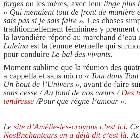
forges
ou les mères, avec
leur
linge plus
« Qui menaient tout de front de manièr
sais pas si je sais faire ».
Les choses simpl
traditionnellement féminines y prennent u
la lavandière répond au marchand d’eau
Laleina
est la femme éternelle qui surmont
pour conduire
Le bal des vivants.
Moment sublime que la réunion des quatre
a cappella
et sans micro
« Tout dans Tout
Un bout de l’Univers »,
avant de faire s
sans cesse / Au fond de nos cœurs /
Des t
tendresse
/Pour que règne l’amour ».
Le
site d’Amélie-les-crayons c’est ici
.
Ce
NosEnchanteurs en a déjà dit c’est là
. A