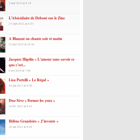
2 mar 2010 at 9:18
L’Abécédaire de Debout sur le Zinc
27 sept 2011 at 6:53
A Blanzat on chante soir et matin
23 juil 2015 at 10:44
Jacques Higelin « L’amour sans savoir ce
que c’est...
6 avr 2019 at 7:00
Lisa Portelli « Le Régal »
29 jan 2013 at 6:00
Duo Sève « Fermer les yeux »
16 fév 2021 at 8:42
Hélène Grandsire « J’invente »
28 jan 2021 at 9:00