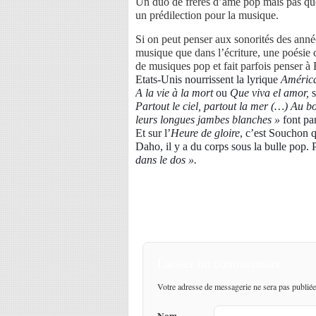
Un duo de frères d’âme pop mais pas que
un prédilection pour la musique.
Si on peut penser aux sonorités des années
musique que dans l’écriture, une poésie c
de musiques pop et fait parfois penser 
Etats-Unis nourrissent la lyrique
Améric
A la vie à la mort
ou
Que viva el amor,
Partout le ciel, partout la mer (…) Au bo
leurs longues jambes blanches »
font pa
Et sur l’
Heure de gloire
, c’est Souchon 
Daho, il y a du corps sous la bulle pop. 
dans le dos ».
Laisser un commentaire
Votre adresse de messagerie ne sera pas publiée
Nom