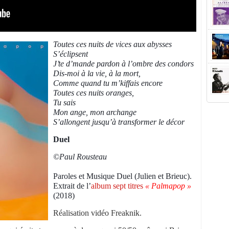
Toutes ces nuits de vices aux abysses
S’éclipsent
J’te d’mande pardon à l’ombre des condors
Dis-moi à la vie, à la mort,
Comme quand tu m’kiffais encore
Toutes ces nuits oranges,
Tu sais
Mon ange, mon archange
S’allongent jusqu’à transformer le décor
Duel
©Paul Rousteau
Paroles et Musique Duel (Julien et Brieuc).
Extrait de l’
album sept titres
« Palmapop »
(2018)
Réalisation vidéo Freaknik.