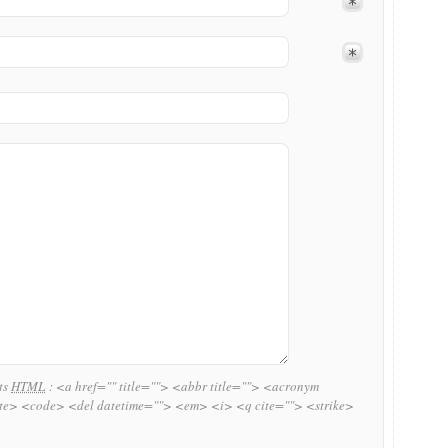
uts
HTML
:
<a href="" title=""> <abbr title=""> <acronym
ite> <code> <del datetime=""> <em> <i> <q cite=""> <strike>