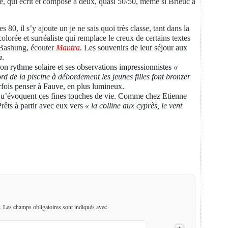
, qui écrit et compose à deux, quasi 50/50, même si Brieuc a
 80, il s’y ajoute un je ne sais quoi très classe, tant dans la
olorée et surréaliste qui remplace le creux de certains textes
à Bashung, écouter
Mantra
. Les souvenirs de leur séjour aux
a
.
son rythme solaire et ses observations impressionnistes
«
rd de la piscine à débordement les jeunes filles font bronzer
rfois penser à Fauve, en plus lumineux.
qu’évoquent ces fines touches de vie. Comme chez Etienne
Prêts à partir avec eux vers
« la colline aux cyprès, le vent
. Les champs obligatoires sont indiqués avec