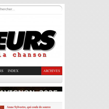
RS
INDEX
ARCHIVES
enade Enchantée
Anne Sylvestre, qui coule de source