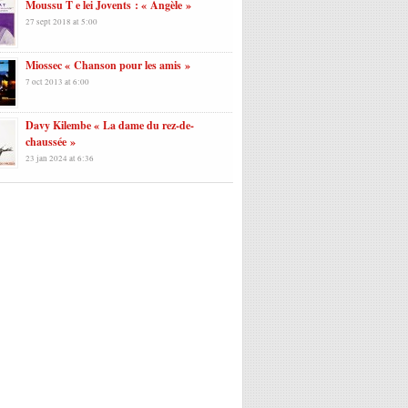
Moussu T e lei Jovents : « Angèle »
27 sept 2018 at 5:00
Miossec « Chanson pour les amis »
7 oct 2013 at 6:00
Davy Kilembe « La dame du rez-de-
chaussée »
23 jan 2024 at 6:36