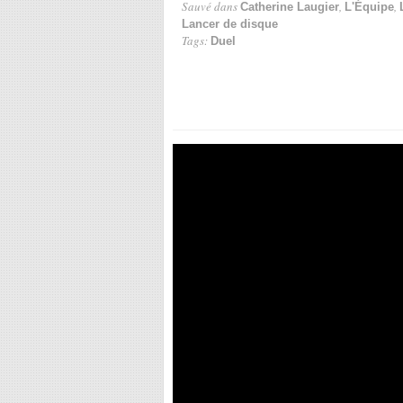
Sauvé dans
,
,
Catherine Laugier
L'Équipe
Lancer de disque
Tags:
Duel