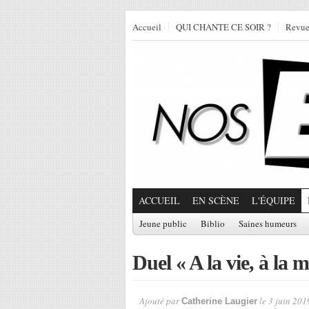
Accueil
QUI CHANTE CE SOIR ?
Revu
ACCUEIL
EN SCÈNE
L'ÉQUIPE
Jeune public
Biblio
Saines humeurs
Duel « A la vie, à la 
Ajouté par
le 3 juin 201
Catherine Laugier