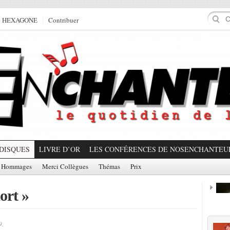
e HEXAGONE
Contribuer
DISQUES
LIVRE D’OR
LES CONFÉRENCES DE NOSENCHANTEU
Hommages
Merci Collègues
Thémas
Prix
mort »
Prom
9.
Partager!