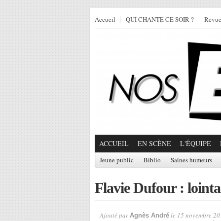
Accueil
QUI CHANTE CE SOIR ?
Revu
ACCUEIL
EN SCÈNE
L'ÉQUIPE
Jeune public
Biblio
Saines humeurs
Flavie Dufour : loint
Ajouté par
le 15 novembre 20
Agnès André