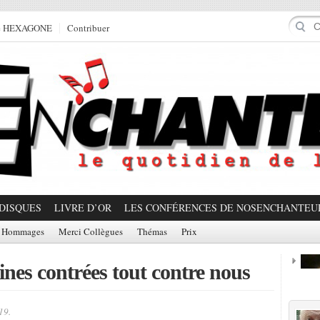
e HEXAGONE
Contribuer
DISQUES
LIVRE D’OR
LES CONFÉRENCES DE NOSENCHANTEU
Hommages
Merci Collègues
Thémas
Prix
aines contrées tout contre nous
Prom
19.
Partager!