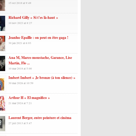
15 oct 2018 at 9:49
Richard Gilly « Si t’es là-haut »
10 nov 2023 at 8:27
Jeanluc Epallle : on peut en être gaga !
30 jan 2021 at 6:03
Ana M, Marco moustache, Garance, Lise
Martin, Flo ...
10 mar 2018 at 5:00
Imbert Imbert « Je bronze (à ton silence) »
30 mai 2026 at 10:59
Arthur H « El magnifico »
21 mar 2024 at 7:21
Laurent Berger, entre peinture et cinéma
27 juil 2013 at 5:47