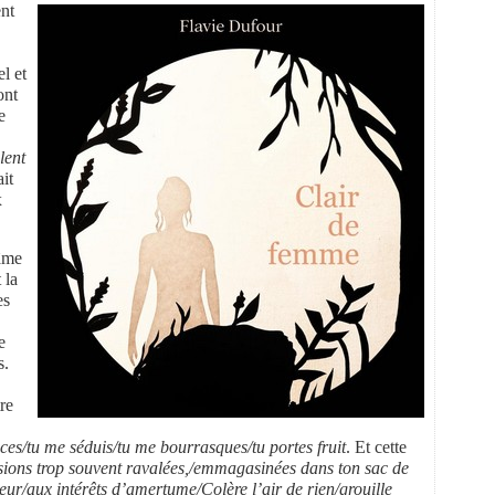
nt
l et
ont
e
lent
ait
x
’âme
 la
es
e
s.
re
ces/tu me séduis/tu me bourrasques/tu portes fruit
. Et cette
/sions trop souvent ravalées,/emmagasinées dans ton sac de
eur/aux intérêts d’amertume/Colère l’air de rien/grouille