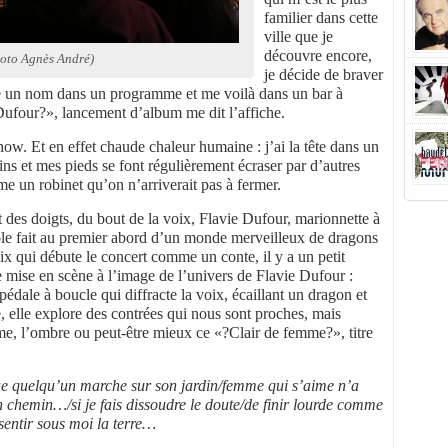
familier dans cette
ville que je
découvre encore,
oto Agnès André)
je décide de braver
hé un nom dans un programme et me voilà dans un bar à
Dufour?», lancement d’album me dit l’affiche.
show. Et en effet chaude chaleur humaine : j’ai la tête dans un
ns et mes pieds se font régulièrement écraser par d’autres
me un robinet qu’on n’arriverait pas à fermer.
des doigts, du bout de la voix, Flavie Dufour, marionnette à
le fait au premier abord d’un monde merveilleux de dragons
oix qui débute le concert comme un conte, il y a un petit
e mise en scène à l’image de l’univers de Flavie Dufour :
édale à boucle qui diffracte la voix, écaillant un dragon et
e, elle explore des contrées qui nous sont proches, mais
me, l’ombre ou peut-être mieux ce «?Clair de femme?», titre
ue quelqu’un marche sur son jardin/femme qui s’aime n’a
 chemin…/si je fais dissoudre le doute/de finir lourde comme
 sentir sous moi la terre…