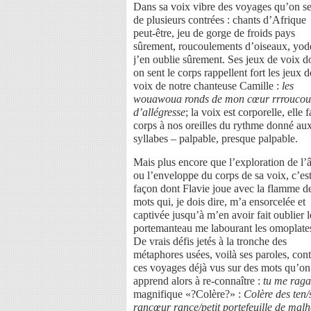
Dans sa voix vibre des voyages qu’on se
de plusieurs contrées : chants d’Afrique
peut-être, jeu de gorge de froids pays
sûrement, roucoulements d’oiseaux, yode
j’en oublie sûrement. Ses jeux de voix d
on sent le corps rappellent fort les jeux d
voix de notre chanteuse Camille :
les
wouawoua ronds de mon cœur rrroucou
d’allégresse
; la voix est corporelle, elle f
corps à nos oreilles du rythme donné au
syllabes – palpable, presque palpable.
Mais plus encore que l’exploration de l
ou l’enveloppe du corps de sa voix, c’est
façon dont Flavie joue avec la flamme d
mots qui, je dois dire, m’a ensorcelée et
captivée jusqu’à m’en avoir fait oublier l
portemanteau me labourant les omoplate
De vrais défis jetés à la tronche des
métaphores usées, voilà ses paroles, cont
ces voyages déjà vus sur des mots qu’on
apprend alors à re-connaître :
tu me raga
magnifique «?Colère?» :
Colère des ten
rancœur rance/petit portefeuille de malh