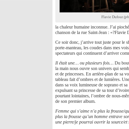
Flavie Dufour
(ph
la chaleur humaine inconnue. J’ai pioc
chanson de la rue Saint-Jean : «?Flavie 
Ce soir donc, j’arrive tout juste pour le 
porte-manteau, les coudes dans mes voisi
spectateurs qui continuent d’arriver com
Il était une… ou plusieurs fois…
Du bout 
la main nous ouvre son univers qui semb
et de princesses. En arrière-plan de sa v
tableau fait d’ombres et de lumières. Un
dans sa voix lumineuse de soprano et sa p
expulsant sa princesse de sa tour d’ivoir
pourtant lointaines, l’ombre de nous-mê
de son premier album.
Femme qui s’aime n’a plus la frousse/q
plus la frousse qu’un homme entrave son
une pierre/je pourrai ouvrir la source/et