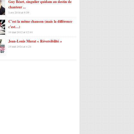
Guy Béart, singulier quidam au destin de
chanteur ...
1 avr 2016 at 9:59
C’est la même chanson (mais la différence
c’est…)
10 mar 2012 at 12:01
Jean-Louis Murat « Réversibilité »
25 mai 2024 at 4:24