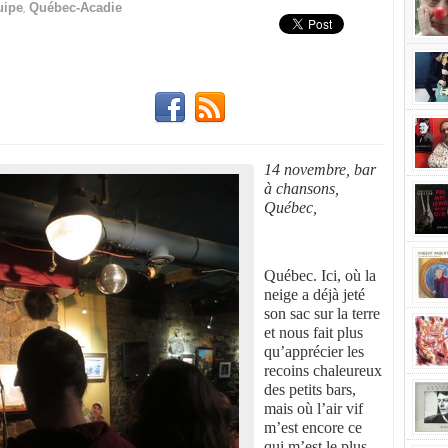
,
uipe
Québec-Acadie
14 novembre, bar
à chansons,
Québec,
Québec. Ici, où la
neige a déjà jeté
son sac sur la terre
et nous fait plus
qu’apprécier les
recoins chaleureux
des petits bars,
mais où l’air vif
m’est encore ce
qui m’est le plus