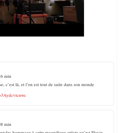
ointaines contrées tout contre nous
26 min
e, c’est là, et l’on est tout de suite dans son monde
v=3Aydcvicnwc
08 min
endes hommage à cette magnifique artiste qu’est Flavie.